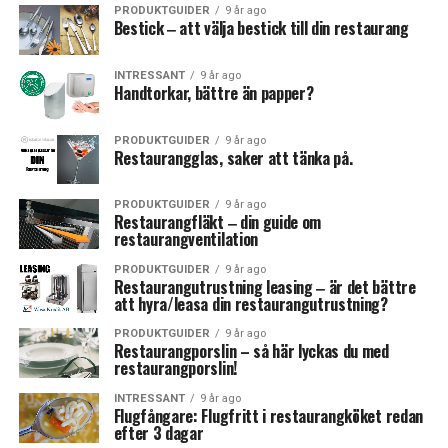
PRODUKTGUIDER
9 år ago
Bestick ‒ att välja bestick till din restaurang
INTRESSANT
9 år ago
Handtorkar, bättre än papper?
PRODUKTGUIDER
9 år ago
Restaurangglas, saker att tänka på.
PRODUKTGUIDER
9 år ago
Restaurangfläkt ‒ din guide om
restaurangventilation
PRODUKTGUIDER
9 år ago
Restaurangutrustning leasing ‒ är det bättre
att hyra/leasa din restaurangutrustning?
PRODUKTGUIDER
9 år ago
Restaurangporslin – så här lyckas du med
restaurangporslin!
INTRESSANT
9 år ago
Flugfångare: Flugfritt i restaurangköket redan
efter 3 dagar