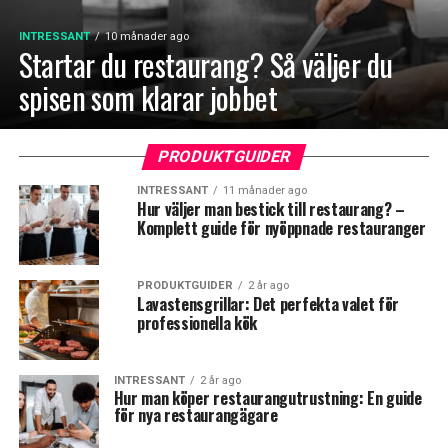
INTRESSANT
10 månader ago
Startar du restaurang? Så väljer du
spisen som klarar jobbet
PRODUKTGUIDER
INTRESSANT
11 månader ago
Hur väljer man bestick till restaurang? –
Komplett guide för nyöppnade restauranger
PRODUKTGUIDER
2 år ago
Lavastensgrillar: Det perfekta valet för
professionella kök
INTRESSANT
2 år ago
Hur man köper restaurangutrustning: En guide
för nya restaurangägare