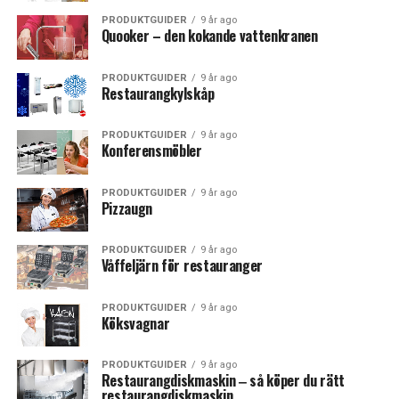
PRODUKTGUIDER
9 år ago
Quooker – den kokande vattenkranen
PRODUKTGUIDER
9 år ago
Restaurangkylskåp
PRODUKTGUIDER
9 år ago
Konferensmöbler
PRODUKTGUIDER
9 år ago
Pizzaugn
PRODUKTGUIDER
9 år ago
Våffeljärn för restauranger
PRODUKTGUIDER
9 år ago
Köksvagnar
PRODUKTGUIDER
9 år ago
Restaurangdiskmaskin ‒ så köper du rätt
restaurangdiskmaskin