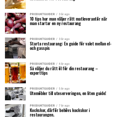
PRODUKTGUIDER
3 år ago
10 tips hur man väljer rätt matleverantör när
man startar en ny restaurang
PRODUKTGUIDER
3 år ago
Starta restaurang: En guide för valet mellan el-
och gasspis
PRODUKTGUIDER
4 år ago
Så väljer du rätt öl för din restaurang –
experttips
PRODUKTGUIDER
5 år ago
Utemöbler till uteserveringen, en liten guide!
PRODUKTGUIDER
7 år ago
Kockskor, därför behövs kockskor i
restaurangen.