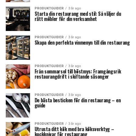
PRODUKTGUIDER
3 år ago
Starta din restaurang med stil: Så väljer du
rätt möbler för din verksamhet
PRODUKTGUIDER
3 år ago
Skapa den perfekta vinmenyn till din restaurang
PRODUKTGUIDER
3 år ago
Från sommarsol till höstmys: Framgångsrik
restaurangdrift i skiftande säsonger
PRODUKTGUIDER
3 år ago
De bästa besticken för din restaurang – en
guide
PRODUKTGUIDER
3 år ago
Utrusta ditt kök med bra köksverktyg –
kockknivar för restaurang