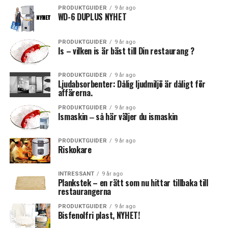
PRODUKTGUIDER
9 år ago
WD-6 DUPLUS NYHET
PRODUKTGUIDER
9 år ago
Is – vilken is är bäst till Din restaurang ?
PRODUKTGUIDER
9 år ago
Ljudabsorbenter: Dålig ljudmiljö är dåligt för
affärerna.
PRODUKTGUIDER
9 år ago
Ismaskin ‒ så här väljer du ismaskin
PRODUKTGUIDER
9 år ago
Riskokare
INTRESSANT
9 år ago
Plankstek – en rätt som nu hittar tillbaka till
restaurangerna
PRODUKTGUIDER
9 år ago
Bisfenolfri plast, NYHET!