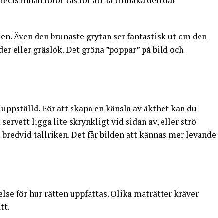
recis innan fotot tas för att få tillbaka den där
den. Även den brunaste grytan ser fantastisk ut om den
der eller gräslök. Det gröna ”poppar” på bild och
 uppställd. För att skapa en känsla av äkthet kan du
ervett ligga lite skrynkligt vid sidan av, eller strö
 bredvid tallriken. Det får bilden att kännas mer levande
lse för hur rätten uppfattas. Olika maträtter kräver
tt.