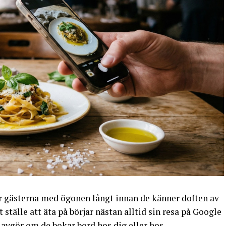
er gästerna med ögonen långt innan de känner doften av
 ställe att äta på börjar nästan alltid sin resa på Google
 avgör om de bokar bord hos dig eller hos