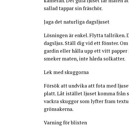
kameran. Det gula ljuset får maten att
sallad tappar sin fräschör.
Jaga det naturliga dagsljuset
Lösningen är enkel. Flytta tallriken. 
dagsljus. Ställ dig vid ett fönster. O
gardin eller hålla upp ett vitt papper
smeker maten, inte hårda solkatter.
Lek med skuggorna
Försök att undvika att fota med ljuset
platt. Låt istället ljuset komma från 
vackra skuggor som lyfter fram textur
grönsakerna.
Varning för blixten