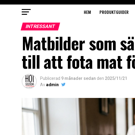
HEM
PRODUKTGUIDER
INTRESSANT
Matbilder som sä
till att fota mat 
Publicerad
9 månader sedan
den
2025/11/21
Av
admin