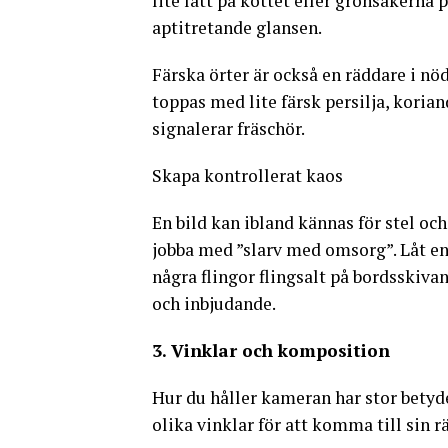
lite lätt på köttet eller grönsakerna p
aptitretande glansen.
Färska örter är också en räddare i nö
toppas med lite färsk persilja, korian
signalerar fräschör.
Skapa kontrollerat kaos
En bild kan ibland kännas för stel och
jobba med ”slarv med omsorg”. Låt en s
några flingor flingsalt på bordsskivan
och inbjudande.
3. Vinklar och komposition
Hur du håller kameran har stor betyde
olika vinklar för att komma till sin rä