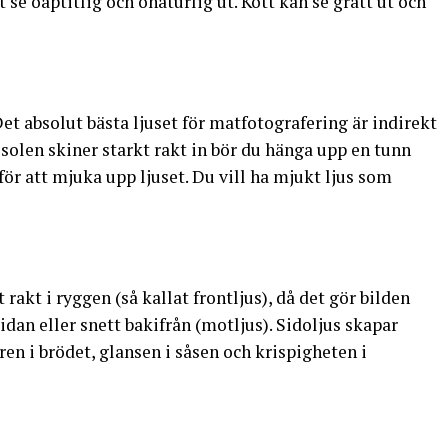
 se oaptitlig och onaturlig ut. Kött kan se grått ut och
Det absolut bästa ljuset för matfotografering är indirekt
m solen skiner starkt rakt in bör du hänga upp en tunn
 för att mjuka upp ljuset. Du vill ha mjukt ljus som
 rakt i ryggen (så kallat frontljus), då det gör bilden
sidan eller snett bakifrån (motljus). Sidoljus skapar
en i brödet, glansen i såsen och krispigheten i