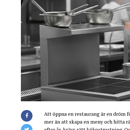
Att öppna en restaurang är en dröm f
mer än att skapa en meny och hitta rä
efter år, krävs rätt köksutrustning. 