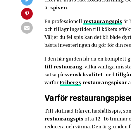
är
spisen
.
En professionell
restaurangspis
är 
och tillagningstiden till kökets effe
Väljer du fel spis kan det bli både dyr
bästa investeringen du gör för din r
I den här guiden får du en komplett
till restaurang
, vilka vanliga misst
satsa på
svensk kvalitet
med
tillgå
varför
Fribergs
restaurangspisar
ä
Varför restaurangspisen
Till skillnad från en hushållsspis, 
restaurangspis
ofta 12–16 timmar om
reducera och värma. Den är grunden fö