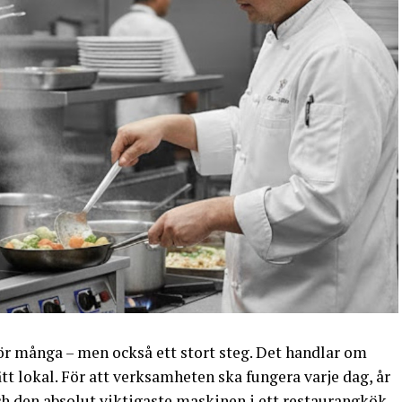
ör många – men också ett stort steg. Det handlar om
tt lokal. För att verksamheten ska fungera varje dag, år
Och den absolut viktigaste maskinen i ett restaurangkök