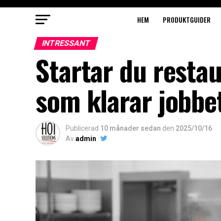
HEM
PRODUKTGUIDER
INTRESSANT
Startar du restau
som klarar jobbe
Publicerad
10 månader sedan
den
2025/10/16
Av
admin