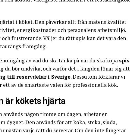
hjärtat i köket. Den påverkar allt från matens kvalitet
ktivitet, energikostnader och personalens arbetsmiljö.
t och frustrerande. Väljer du rätt spis kan det vara den
estaurangs framgång.
 genomgång av vad du ska tänka på när du ska köpa
spis
ag du bör undvika, och varför det i längden lönar sig att
ng till reservdelar i Sverige
. Dessutom förklarar vi
r ett av de smartaste valen för professionella kök.
 är kökets hjärta
som används någon timme om dagen, arbetar en
 dygnet. Den används för att koka, steka, sjuda,
r nästan varje rätt du serverar. Om den inte fungerar