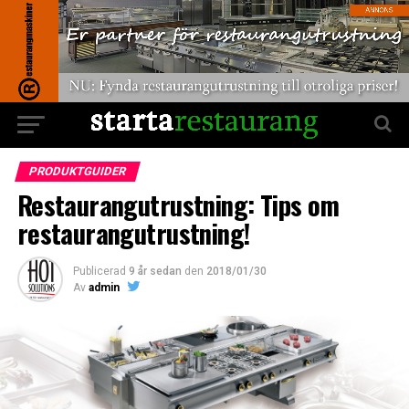
PRODUKTGUIDER
Restaurangutrustning: Tips om
restaurangutrustning!
Publicerad
9 år sedan
den
2018/01/30
Av
admin