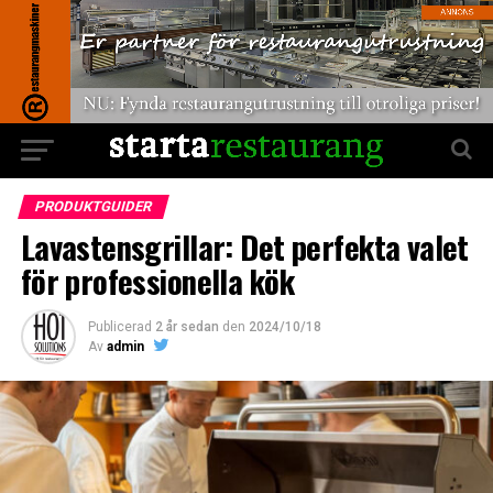
PRODUKTGUIDER
Lavastensgrillar: Det perfekta valet
för professionella kök
Publicerad
2 år sedan
den
2024/10/18
Av
admin