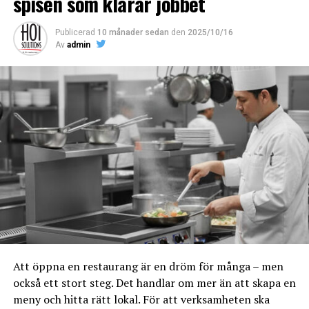
spisen som klarar jobbet
Lavastensgrillar
kombinerar fördelarna med gas och kol
Publicerad
10 månader sedan
den
2025/10/16
på ett sätt som är särskilt användbart i restauranger:
Av
admin
• Snabb Uppvärmning: Gasen värmer snabbt upp
lavastenarna, vilket minskar väntetiden innan maten
kan läggas på grillen.
• Jämn Värmefördelning: Lavastenarna sprider värmen
jämnt, vilket gör det lättare att få en jämn tillagning av
stora köttstycken och fiskfiléer.
• Naturlig Röksmak: När fett och marinader droppar ner
på de heta lavastenarna, skapas rök som ger maten en
mild grillsmak, något som annars är svårt att uppnå
med en vanlig gasgrill.
Fördelar och nackdelar med lavastensgrill i
restaurang
Att öppna en restaurang är en dröm för många – men
också ett stort steg. Det handlar om mer än att skapa en
Fördelar
meny och hitta rätt lokal. För att verksamheten ska