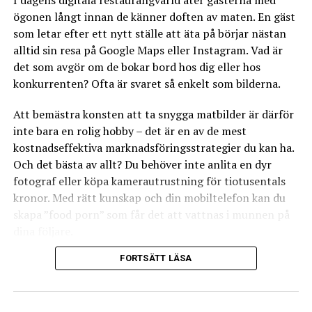
I dagens digitala restaurangvärld äter gästerna med
kostnad. Begagnad utrustning kan spara pengar men
ögonen långt innan de känner doften av maten. En gäst
kan kräva mer underhåll. Väg för- och nackdelarna för
som letar efter ett nytt ställe att äta på börjar nästan
varje artikel:
alltid sin resa på Google Maps eller Instagram. Vad är
det som avgör om de bokar bord hos dig eller hos
Fördelar med ny utrustning:
konkurrenten? Ofta är svaret så enkelt som bilderna.
– Garantier och bättre support
– Senaste teknologin och energieffektivitet
Att bemästra konsten att ta snygga matbilder är därför
– Längre förväntad livslängd
inte bara en rolig hobby – det är en av de mest
kostnadseffektiva marknadsföringsstrategier du kan ha.
Fördelar med begagnad utrustning:
Och det bästa av allt? Du behöver inte anlita en dyr
– Lägre initialkostnad
fotograf eller köpa kamerautrustning för tiotusentals
– Möjlighet att köpa högkvalitativa märken till lägre pris
kronor. Med rätt kunskap och din mobiltelefon kan du
– Mindre värdeminskning
skapa ”food porn” som får det att vattnas i munnen på
dina följare.
6. Glöm inte energieffektivitet
Energieffektiva apparater kan kosta mer initialt men
FORTSÄTT LÄSA
Här går vi igenom allt du behöver veta för att lyfta din
kan avsevärt minska elkostnaderna över tid. Leta efter
restaurangs visuella profil.
energimärkningar och beräkna potentiella besparingar.
1. Ljuset är nyckeln till framgång