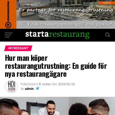
INTRESSANT
Hur man köper
restaurangutrustning: En guide för
nya restaurangägare
Publicerad
2 år sedan
den
2024/06/26
Av
admin