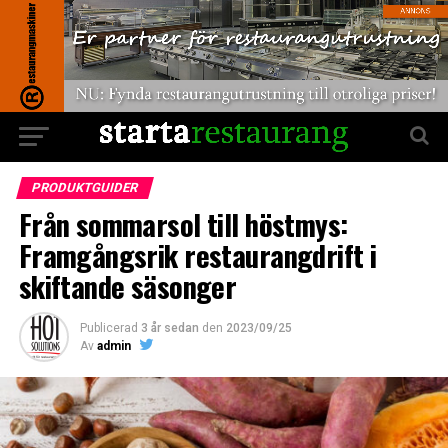
PRODUKTGUIDER
Från sommarsol till höstmys:
Framgångsrik restaurangdrift i
skiftande säsonger
Publicerad
3 år sedan
den
2023/09/25
Av
admin