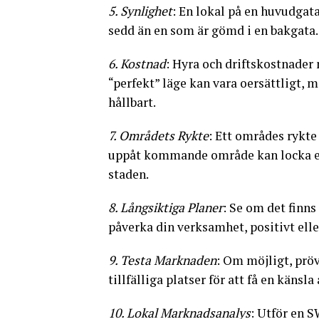
5. Synlighet
: En lokal på en huvudgata
sedd än en som är gömd i en bakgata.
6. Kostnad
: Hyra och driftskostnader
“perfekt” läge kan vara oersättligt, 
hållbart.
7. Områdets Rykte
: Ett områdes rykte
uppåt kommande område kan locka en 
staden.
8. Långsiktiga Planer
: Se om det finn
påverka din verksamhet, positivt elle
9. Testa Marknaden
: Om möjligt, pr
tillfälliga platser för att få en kän
10. Lokal Marknadsanalys
: Utför en 