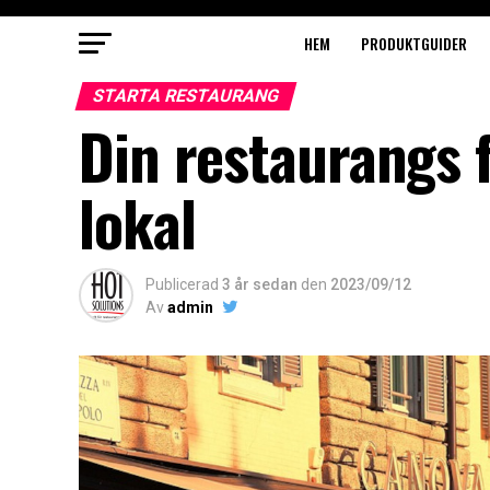
HEM
PRODUKTGUIDER
STARTA RESTAURANG
Din restaurangs 
lokal
Publicerad
3 år sedan
den
2023/09/12
Av
admin