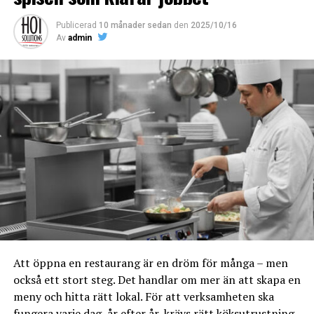
Authority och Japan Hygienic Olefin och Styrene Plastics
Association.
Publicerad
10 månader sedan
den
2025/10/16
Av
admin
Ni finner bisfenolfri plast på Plastbutiken.se
Äntligen en bisfenolfri plastkollektion!
I kollektionen finner ni:
Bisfenolfria Tallrikar
,
Bisfenolfria Glas
,
Bisfenolfria Skålar
,
Bisfenolfria
Muggar
,
Bisfenolfria Dryckesbehållare
RELATERADE ARTIKLAR:
NÄSTA
Att öppna en restaurang är en dröm för många – men
Handtorkar, bättre än papper?
också ett stort steg. Det handlar om mer än att skapa en
MISSA INTE
meny och hitta rätt lokal. För att verksamheten ska
Restaurangkylskåp
fungera varje dag, år efter år, krävs rätt köksutrustning.