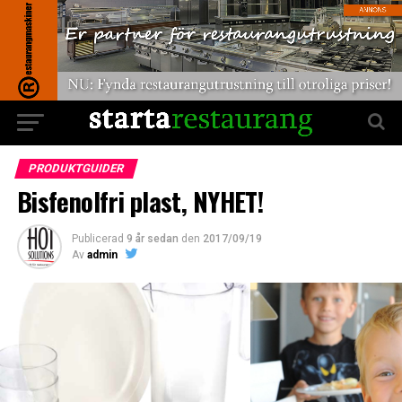
PRODUKTGUIDER
Bisfenolfri plast, NYHET!
Publicerad
9 år sedan
den
2017/09/19
Av
admin