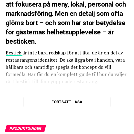
Har
lång livslängd
och enkel service.
att fokusera på meny, lokal, personal och
marknadsföring. Men en detalj som ofta
Vad du ska tänka på när du
glöms bort – och som har stor betydelse
köper restaurangspis
för gästernas helhetsupplevelse – är
besticken.
Effekt och prestanda
Bestick
är inte bara redskap för att äta, de är en del av
En restaurangspis måste kunna leverera
hög värme
restaurangens identitet. De ska ligga bra i handen, vara
snabbt
. Om effekten är för låg tar maten längre tid att
hållbara och samtidigt spegla det koncept du vill
tillaga, vilket sänker tempot i köket och försämrar
förmedla. Här får du en komplett guide till hur du väljer
kundupplevelsen. En professionell spis har starka
rätt bestick till din nyöppnade restaurang.
värmeelement och håller en stabil temperatur även vid
intensiv användning.
Varför är bestick så viktiga i en
FORTSÄTT LÄSA
Storlek och kapacitet
restaurang?
Rätt storlek beror på hur många rätter du tillagar per
dag och hur många plattor du behöver använda
Forskning inom restaurangupplevelse visar att gäster
PRODUKTGUIDER
samtidigt. Det är bättre att ha lite för mycket kapacitet
bedömer kvaliteten på maten även utifrån bestickens