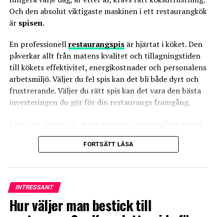
Och den absolut viktigaste maskinen i ett restaurangkök
är
spisen
.
En professionell
restaurangspis
är hjärtat i köket. Den
påverkar allt från matens kvalitet och tillagningstiden
till kökets effektivitet, energikostnader och personalens
arbetsmiljö. Väljer du fel spis kan det bli både dyrt och
frustrerande. Väljer du rätt spis kan det vara den bästa
investeringen du gör för din restaurangs framgång.
I den här guiden får du en komplett genomgång av vad
du ska tänka på när du ska köpa
spis till restaurang
,
FORTSÄTT LÄSA
vilka vanliga misstag du bör undvika, och varför det i
längden lönar sig att satsa på
svensk kvalitet
med
tillgång till reservdelar i Sverige
. Dessutom förklarar
vi varför
Fribergs
restaurangspisar
är ett av de
INTRESSANT
smartaste valen för professionella kök.
Hur väljer man bestick till