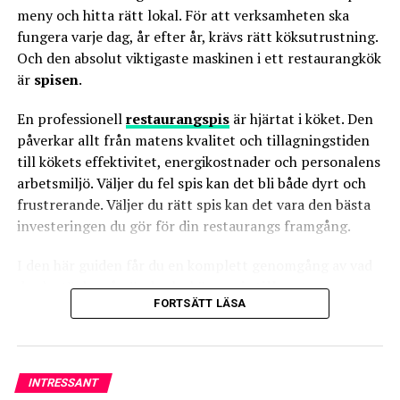
meny och hitta rätt lokal. För att verksamheten ska
evenemang eller kundflöden.
fungera varje dag, år efter år, krävs rätt köksutrustning.
Och den absolut viktigaste maskinen i ett restaurangkök
är
spisen
.
När du navigerar på internet för att hitta de rätta
möblerna, är det viktigt att vara medveten om de
En professionell
restaurangspis
är hjärtat i köket. Den
senaste trenderna och hur de kan appliceras på din
påverkar allt från matens kvalitet och tillagningstiden
restaurang. År 2023 ser vi en ökning av handgjorda och
till kökets effektivitet, energikostnader och personalens
skräddarsydda lösningar, hållbara materialval och ett
arbetsmiljö. Väljer du fel spis kan det bli både dyrt och
växande intresse för unika och minnesvärda
frustrerande. Väljer du rätt spis kan det vara den bästa
designelement. Dessa trender reflekterar en rörelse mot
investeringen du gör för din restaurangs framgång.
mer personliga och miljömedvetna val inom
I den här guiden får du en komplett genomgång av vad
restauranginredning. Genom att välja möbler som ligger
du ska tänka på när du ska köpa
spis till restaurang
,
i framkant av dessa trender, kan du skapa en atmosfär
FORTSÄTT LÄSA
vilka vanliga misstag du bör undvika, och varför det i
som inte bara är visuellt tilltalande utan också talar till
längden lönar sig att satsa på
svensk kvalitet
med
moderna konsumenters värderingar och förväntningar.
tillgång till reservdelar i Sverige
. Dessutom förklarar
vi varför
Fribergs
restaurangspisar
är ett av de
INTRESSANT
smartaste valen för professionella kök.