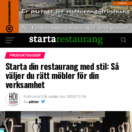
PRODUKTGUIDER
Starta din restaurang med stil: Så
väljer du rätt möbler för din
verksamhet
Publicerad
3 år sedan
den
2023/11/16
Av
admin