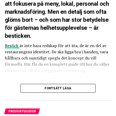
Har
lång livslängd
och enkel service.
att fokusera på meny, lokal, personal och
marknadsföring. Men en detalj som ofta
Vad du ska tänka på när du
glöms bort – och som har stor betydelse
köper restaurangspis
för gästernas helhetsupplevelse – är
besticken.
Effekt och prestanda
Bestick
är inte bara redskap för att äta, de är en del av
En restaurangspis måste kunna leverera
hög värme
restaurangens identitet. De ska ligga bra i handen, vara
snabbt
. Om effekten är för låg tar maten längre tid att
hållbara och samtidigt spegla det koncept du vill
tillaga, vilket sänker tempot i köket och försämrar
förmedla. Här får du en komplett guide till hur du väljer
kundupplevelsen. En professionell spis har starka
rätt bestick till din nyöppnade restaurang.
värmeelement och håller en stabil temperatur även vid
intensiv användning.
Varför är bestick så viktiga i en
FORTSÄTT LÄSA
Storlek och kapacitet
restaurang?
Rätt storlek beror på hur många rätter du tillagar per
dag och hur många plattor du behöver använda
Forskning inom restaurangupplevelse visar att gäster
PRODUKTGUIDER
samtidigt. Det är bättre att ha lite för mycket kapacitet
bedömer kvaliteten på maten även utifrån bestickens