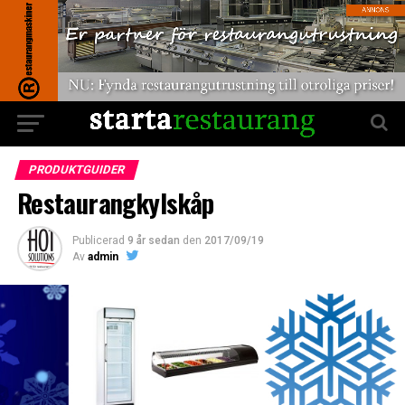
PRODUKTGUIDER
Restaurangkylskåp
Publicerad
9 år sedan
den
2017/09/19
Av
admin