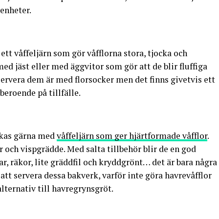
enheter.
ett våffeljärn som gör våfflorna stora, tjocka och
ed jäst eller med äggvitor som gör att de blir fluffiga
servera dem är med florsocker men det finns givetvis ett
beroende på tillfälle.
bakas gärna med
våffeljärn som ger hjärtformade våfflor
.
r och vispgrädde. Med salta tillbehör blir de en god
iar, räkor, lite gräddfil och kryddgrönt… det är bara några
 att servera dessa bakverk, varför inte göra havrevåfflor
lternativ till havregrynsgröt.