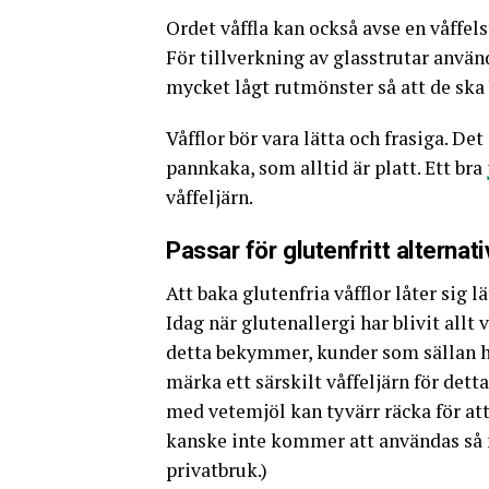
Ordet våffla kan också avse en våffe
För tillverkning av glasstrutar använ
mycket lågt rutmönster så att de ska b
Våfflor bör vara lätta och frasiga. Det
pannkaka, som alltid är platt. Ett bra
våffeljärn.
Passar för glutenfritt alternati
Att baka glutenfria våfflor låter sig 
Idag när glutenallergi har blivit allt 
detta bekymmer, kunder som sällan har
märka ett särskilt våffeljärn för det
med vetemjöl kan tyvärr räcka för att 
kanske inte kommer att användas så my
privatbruk.)­