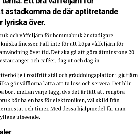
terna. Ett bra våffeljärn för
tt åstadkomma de där aptitretande
 lyriska över.
bruk och våffeljärn för hemmabruk är stadigare
niska finesser. Fall inte för att köpa våffeljärn för
 användning över tid. Det ska gå att göra åtminstone 20
restauranger och caféer, dag ut och dag in.
tterhölje i rostfritt stål och gräddningsplattor i gjutjärn
ka gör våfflorna lätta att ta loss och servera. Det blir
a bort mellan varje lagg, dvs det är lätt att rengöra
bruk bör ha en bas för elektroniken, väl skild från
ermostat och timer. Med dessa hjälpmedel får man
yllene utseende.
aler