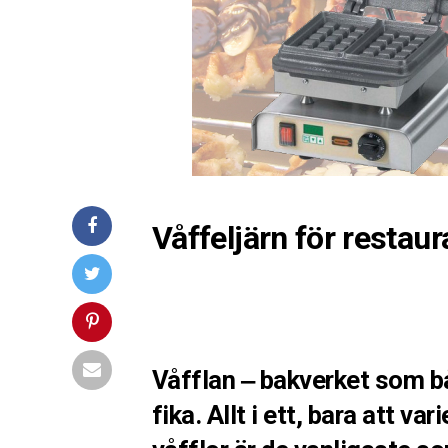
Våffeljärn för restau
Våfflan ‒ bakverket som bå
fika. Allt i ett, bara att v