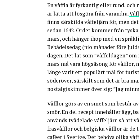
En våffla är fyrkantig eller rund, oc
är lätta att lösgöra från varandra.
Våf
finns särskilda våffeljärn för, men det 
sedan 1642. Ordet kommer från tyskan
mars, och hänger ihop med en språkli
Bebådelsedag (nio månader före Juldag
dagen. Det lät som ”våffeldagen” om m
mars må vara högsäsong för våfflor, me
länge varit ett populärt mål för turi
söderöver, särskilt som det är bra mar
nostalgiskimmer över sig: ”Jag minns
Våfflor görs av en smet som består av
smör. En del recept innehåller ägg, ba
används tvådelade våffeljärn så att v
frasvåfflor och belgiska våfflor är de
caféer i Sverige. Det behövs olika våf