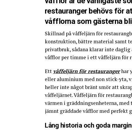
våfflor är de vanligaste sor
restauranger behövs för a
våfflorna som gästerna blir
Skillnad på våffeljärn för restaurang
konstruktion, bättre material samt tek
privatbruk, sådana klarar inte daglig
våfflor per timme i ett våffeljärn för 
Ett
våffeljärn för restauranger
har y
eller aluminium med non stick-yta, vil
heller inte något bränt smör att skrap
våffeljärnet. Våffeljärn för restaurang
värmen i gräddningsenheterna, med t
jämnt gräddade våfflor med perfekt g
Lång historia och goda margin