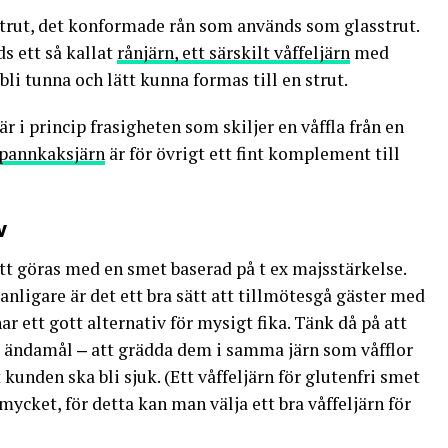
lstrut, det konformade rån som används som glasstrut.
ds ett så kallat
rånjärn, ett särskilt våffeljärn
med
li tunna och lätt kunna formas till en strut.
 är i princip frasigheten som skiljer en våffla från en
pannkaksjärn
är för övrigt ett fint komplement till
v
lätt göras med en smet baserad på t ex majsstärkelse.
vanligare är det ett bra sätt att tillmötesgå gäster med
 ett gott alternativ för mysigt fika. Tänk då på att
ta ändamål ‒ att grädda dem i samma järn som våfflor
kunden ska bli sjuk. (Ett våffeljärn för glutenfri smet
cket, för detta kan man välja ett bra våffeljärn för