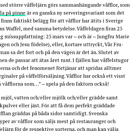
h med större våffeljärn görs sammanhängande våfflor, som
fla på pinne
är en ganska ny serveringsvariant som det
finns faktiskt belägg för att våfflor har ätits i Sverige
s Waffel, med samma betydelse. Våffeldagen firas 25
g míssuppfattning: 25 mars var ‒ och är ‒ Jungfru Marie
en och Jesu födelse), eller, kortare uttryckt, Vår Fru-
an sa det fort och på den vägen är det än. Slutet av
n de passar att ätas året runt. I fjällen har våffelstugor
sterna och det fenomenet förtjänar att spridas alltmer
ginaler på våffelförsäljning. Våfflor har också ett visst
 våfflorna som…” ‒ spela på den faktorn också!
 mjöl, vatten och/eller mjölk och/eller grädde samt
kpulver eller jäst. För att få dem perfekt gräddade
åfflan gräddas på båda sidor samtidigt. Svenska
 typer av våfflor som säljs mest på restauranger och
feljärn för de respektive sorterna, och man kan välja