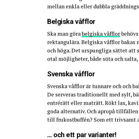
mellan enkla eller dubbla gräddnings
Belgiska våfflor
Ska man göra
belgiska våfflor
behövs 
rektangulära. Belgiska våfflor bakas m
och höga. Det urspungliga sättet att 
otal möjligheter, både söta och salta, 
Svenska våfflor
Svenska våfflor är tunnare och och 
De serveras traditionellt med sylt, bä
entrérätt eller maträtt. Rökt lax, kav
goda alternativ. Och apropå tillfällen
till frukostbuffén? Som ett trivsamt a
… och ett par varianter!