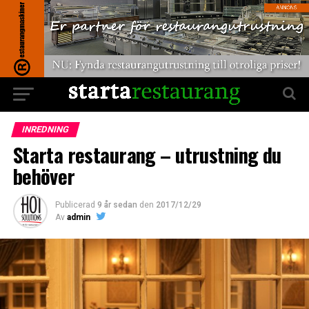
INREDNING
Starta restaurang – utrustning du
behöver
Publicerad
9 år sedan
den
2017/12/29
Av
admin