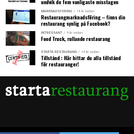
undvik de fem vanligaste misstagen
Arbetsbänk med djupa hoar och blandare
MARKNADSFÖRING
14 år sedan
□
Restaurangmarknadsföring ‒ finns din
restaurang synlig på Facebook?
Plats för skalmaskin
□
INTRESSANT
9 år sedan
Food Truck, rullande restaurang
Handtvättställ med engångshanddukar och tvål
□
STARTA RESTAURANG
14 år sedan
Tillstånd : Här hittar du alla tillstånd
för restauranger!
Starta restaurang: Diskutrymme
Diskbänk med stor ho och duschpistol
□
Diskmaskin, grovdiskmaskin med kåpa
□
Plats för vagnar för diskkorgar
□
Utrymme för smutsig respektive ren disk
□