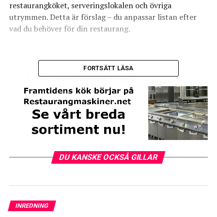
restaurangköket, serveringslokalen och övriga
utrymmen. Detta är förslag – du anpassar listan efter
vad du behöver för din restaurang.
FORTSÄTT LÄSA
Starta restaurang: Köket
Värmeenheter med tillräcklig ventilation (spis,
□
stekbord, ugn, fritös, salamander, kokgryta, värmeri,
mikrovågsugn)
Arbetsbänkar med ho och blandare beroende på
□
DU KANSKE OCKSÅ GILLAR
omfattning och karaktär
Avställningsytor, hyllinredning
□
Tillräckligt med kylförvaring för olika livsmedel (t ex
□
INREDNING
kött, fisk, grönsaker samt färdiglagade rätter)