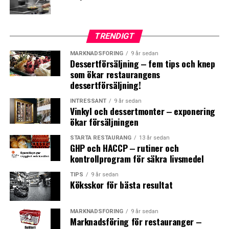
Starta restaurang: Baka till restaurangens
TRENDIGT
verksamhet/bake-off
MARKNADSFÖRING
9 år sedan
Dessertförsäljning ‒ fem tips och knep
Arbetsbänk
□
som ökar restaurangens
dessertförsäljning!
Ugn, ev. degblandare
□
INTRESSANT
9 år sedan
Vinkyl och dessertmonter ‒ exponering
Plats för mjöl, bake-off produkter
□
ökar försäljningen
Handtvättställ med engångshanddukar och tvål
□
STARTA RESTAURANG
13 år sedan
GHP och HACCP ‒ rutiner och
kontrollprogram för säkra livsmedel
TIPS
9 år sedan
Köksskor för bästa resultat
Starta restaurang: Renseri för jordiga
grönsaker/rotfrukter
MARKNADSFÖRING
9 år sedan
Marknadsföring för restauranger ‒
Rotfruktskyl
□