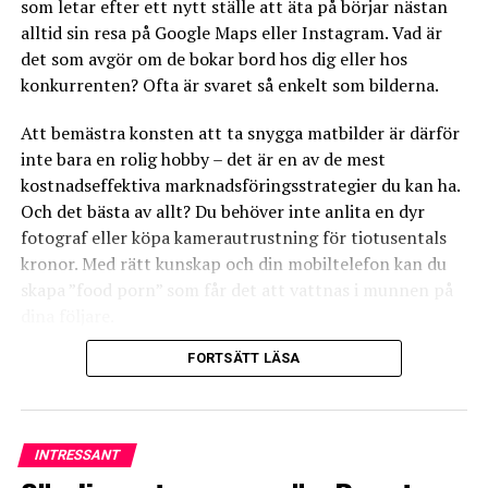
som letar efter ett nytt ställe att äta på börjar nästan
både diagram och grafer som visar hur mycket dina olika
alltid sin resa på Google Maps eller Instagram. Vad är
inlägg följs.
det som avgör om de bokar bord hos dig eller hos
konkurrenten? Ofta är svaret så enkelt som bilderna.
6. Du behöver ingen egen hemsida för din restaurang för
att använda sociala medier ‒ men, det underlättar. En
Att bemästra konsten att ta snygga matbilder är därför
del restauranger och caféer tycker att det räcker med
inte bara en rolig hobby – det är en av de mest
en Facebook-sida och att kanske vara på några andra
kostnadseffektiva marknadsföringsstrategier du kan ha.
sociala medier. Men en webbsida är viktig! Den är en bra
Och det bästa av allt? Du behöver inte anlita en dyr
anhalt för att låta presumtiva kunder se hur din
fotograf eller köpa kamerautrustning för tiotusentals
restaurang ser ut, kika på menyn, presentera
kronor. Med rätt kunskap och din mobiltelefon kan du
kampanjer…
skapa ”food porn” som får det att vattnas i munnen på
dina följare.
7. Tänk på att med sociala medier blir din kampanj och
dina erbjudanden mobila, lika mobila som de
FORTSÄTT LÄSA
Här går vi igenom allt du behöver veta för att lyfta din
smartphones som ”alla” har, eller som alla
restaurangs visuella profil.
plattor/paddor är. Du följer bara med, helt enkelt.
1. Ljuset är nyckeln till framgång
8. Sociala medier handlar om samtal, att kommunicera.
INTRESSANT
Få människor att prata om din restaurang. ”Vanlig”
Om det bara finns en enda sak du tar med dig från den