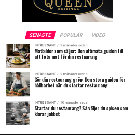
SENASTE
POPULÄR
VIDEO
INTRESSANT
9 månader sedan
Matbilder som säljer: Den ultimata guiden till
att fota mat för din restaurang
INTRESSANT
9 månader sedan
Gör din restaurang grön: Den stora guiden för
hållbarhet när du startar restaurang
INTRESSANT
10 månader sedan
Startar du restaurang? Så väljer du spisen som
klarar jobbet