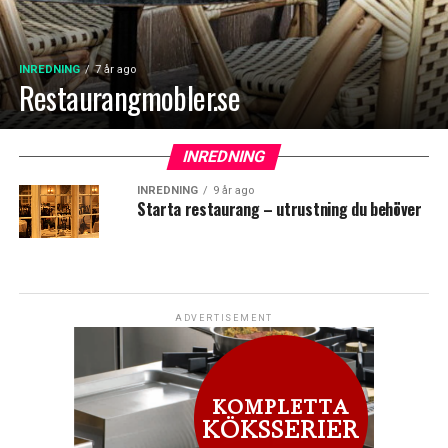
INREDNING
7 år ago
Restaurangmobler.se
INREDNING
INREDNING
9 år ago
Starta restaurang – utrustning du behöver
ADVERTISEMENT