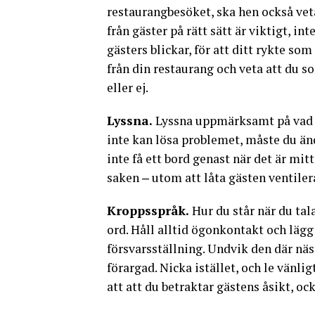
restaurangbesöket, ska hen också vet
från gäster på rätt sätt är viktigt, in
gästers blickar, för att ditt rykte so
från din restaurang och veta att du s
eller ej.
Lyssna.
Lyssna uppmärksamt på vad k
inte kan lösa problemet, måste du änd
inte få ett bord genast när det är mit
saken ‒ utom att låta gästen ventilera
Kroppsspråk.
Hur du står när du tal
ord. Håll alltid ögonkontakt och lägg
försvarsställning. Undvik den där näs
förargad. Nicka istället, och le vänli
att att du betraktar gästens åsikt, oc