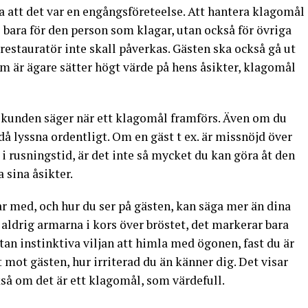
a att det var en engångsföreteelse. Att hantera klagomål
te bara för den person som klagar, utan också för övriga
m restauratör inte skall påverkas. Gästen ska också gå ut
om är ägare sätter högt värde på hens åsikter, klagomål
unden säger när ett klagomål framförs. Även om du
å lyssna ordentligt. Om en gäst t ex. är missnöjd över
t i rusningstid, är det inte så mycket du kan göra åt den
 sina åsikter.
ar med, och hur du ser på gästen, kan säga mer än dina
 aldrig armarna i kors över bröstet, det markerar bara
tan instinktiva viljan att himla med ögonen, fast du är
gt mot gästen, hur irriterad du än känner dig. Det visar
kså om det är ett klagomål, som värdefull.