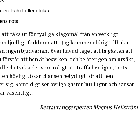
ök
 en T-shirt eller ölglas
dens nota
tt råka ut för rysliga klagomål från en verkligt
som ljudligt förklarar att ”Jag kommer aldrig tillbaka
en ingen bjudvariant över huvud taget att få gästen att
u förstår att hen är besviken, och be återigen om ursäkt,
lle du tycka det vore roligt att träffa hen igen, trots
en hövligt, ökar chansen betydligt för att hen
r sig. Samtidigt ser övriga gäster hur lugnt och sansat
är väsentligt.
Restauranggexperten Magnus Hellström