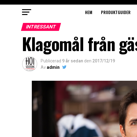
HEM
PRODUKTGUIDER
INTRESSANT
Klagomål från gä
Publicerad
9 år sedan
den
2017/12/19
Av
admin