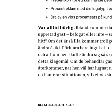
Presentkort för ett kommande bes
Presentreklam med din logotyp t ex.
Dra av en viss procentsats på kun
Var alltid hövlig.
Ibland kommer du a
uppretad gäst ‒ befogat eller inte ‒ 
hit!” Om det är så illa kommer trolig
ändra åsikt. Förklara bara lugnt att d
och att om hen skulle ändra sig så sku
detta klagomål. Om du behandlar gäst
återkommer, när hen väl har lugnat ne
du hanterar situationen, vilket också 
RELATERADE ARTIKLAR: