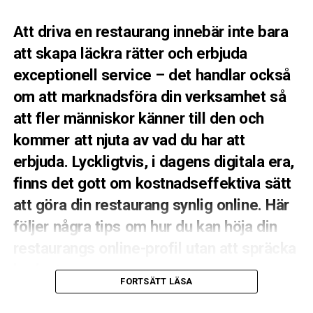
papper för att mjuka upp ljuset. Du vill ha mjukt ljus
som smeker maten, inte hårda solkatter.
Att driva en restaurang innebär inte bara
att skapa läckra rätter och erbjuda
Lek med skuggorna
exceptionell service – det handlar också
Försök att undvika att fota med ljuset rakt i ryggen (så
om att marknadsföra din verksamhet så
kallat frontljus), då det gör bilden platt. Låt istället
att fler människor känner till den och
ljuset komma från sidan eller snett bakifrån (motljus).
Sidoljus skapar vackra skuggor som lyfter fram texturen
kommer att njuta av vad du har att
i brödet, glansen i såsen och krispigheten i grönsakerna.
erbjuda. Lyckligtvis, i dagens digitala era,
Varning för blixten
finns det gott om kostnadseffektiva sätt
att göra din restaurang synlig online. Här
Använd aldrig, under några omständigheter, mobilens
följer några tips om hur du kan höja din
inbyggda blixt. Den skapar ett hårt, kallt ljus rakt på
maten som tar bort alla naturliga skuggor och får
restaurangs online-profil utan att spräcka
rätten att se ut som något från en sämre
budgeten.
snabbmatskedja på 90-talet.
FORTSÄTT LÄSA
## 1. Skapa en attraktiv hemsida
2. Styling: Så får du maten att se levande ut