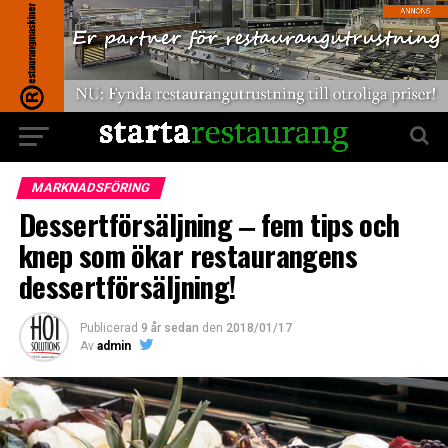
MARKNADSFÖRING
Dessertförsäljning ‒ fem tips och
knep som ökar restaurangens
dessertförsäljning!
Publicerad
9 år sedan
den
2018/01/17
Av
admin