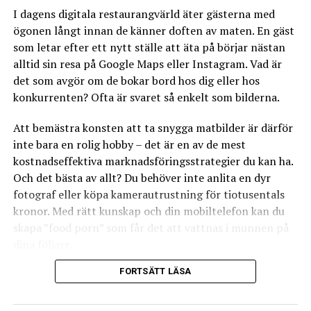
restaurang och skiljer er från mängden.
I dagens digitala restaurangvärld äter gästerna med
ögonen långt innan de känner doften av maten. En gäst
5. Belöna serveringspersonalen
som letar efter ett nytt ställe att äta på börjar nästan
alltid sin resa på Google Maps eller Instagram. Vad är
Somliga restauranger väljer att belöna
det som avgör om de bokar bord hos dig eller hos
serveringspersonalen utifrån hur många desserter de
konkurrenten? Ofta är svaret så enkelt som bilderna.
säljer. Nackdelen är att bemötandet riskerar att bli
mindre personligt om man enbart belönar utifrån hur
Att bemästra konsten att ta snygga matbilder är därför
mycket som säljs. Ett alternativ är att istället ge
inte bara en rolig hobby – det är en av de mest
serveringspersonalen en andel av den totala
kostnadseffektiva marknadsföringsstrategier du kan ha.
försäljningen, då tenderar de inte att känna sig lika
Och det bästa av allt? Du behöver inte anlita en dyr
pressade att rekommendera en viss rätt eller typ av
fotograf eller köpa kamerautrustning för tiotusentals
dessert.
kronor. Med rätt kunskap och din mobiltelefon kan du
skapa ”food porn” som får det att vattnas i munnen på
Restaurangexperten Magnus Hellström
dina följare.
FORTSÄTT LÄSA
Här går vi igenom allt du behöver veta för att lyfta din
restaurangs visuella profil.