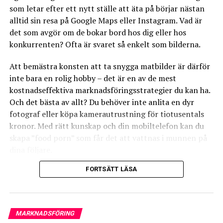
plattformar kan hjälpa till att göra din restaurang
som letar efter ett nytt ställe att äta på börjar nästan
synlig för potentiella kunder som kanske inte annars
alltid sin resa på Google Maps eller Instagram. Vad är
skulle ha upptäckt den. Medan det finns en kostnad för
det som avgör om de bokar bord hos dig eller hos
att delta, kan fördelarna överväga detta, särskilt om du
konkurrenten? Ofta är svaret så enkelt som bilderna.
är i en stor stad där dessa tjänster är mycket populära.
Att bemästra konsten att ta snygga matbilder är därför
## 4. Sökoptimering (SEO)
inte bara en rolig hobby – det är en av de mest
Att förstå grunderna i sökmotoroptimering (SEO) kan
kostnadseffektiva marknadsföringsstrategier du kan ha.
vara en mycket kostnadseffektiv metod för att öka din
Och det bästa av allt? Du behöver inte anlita en dyr
synlighet online. SEO handlar om att optimera din
fotograf eller köpa kamerautrustning för tiotusentals
webbplats så att den rankas högre på sökmotorer som
kronor. Med rätt kunskap och din mobiltelefon kan du
Google. Detta kan innebära att inkludera relevanta
skapa ”food porn” som får det att vattnas i munnen på
sökord i ditt innehåll, se till att din webbplats är
dina följare.
mobilvänlig och snabb, och skapa och underhålla en
FORTSÄTT LÄSA
blogg med relevant innehåll för din bransch kan också
Här går vi igenom allt du behöver veta för att lyfta din
bidra till att förbättra din SEO. Att skriva om recept,
restaurangs visuella profil.
matlagningstips eller andra matrelaterade ämnen kan
1. Ljuset är nyckeln till framgång
hjälpa till att dra mer trafik till din webbplats och öka
MARKNADSFÖRING
din synlighet online.