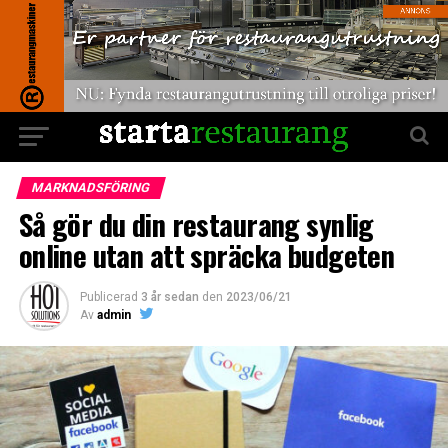
MARKNADSFÖRING
Så gör du din restaurang synlig
online utan att spräcka budgeten
Publicerad
3 år sedan
den
2023/06/21
Av
admin