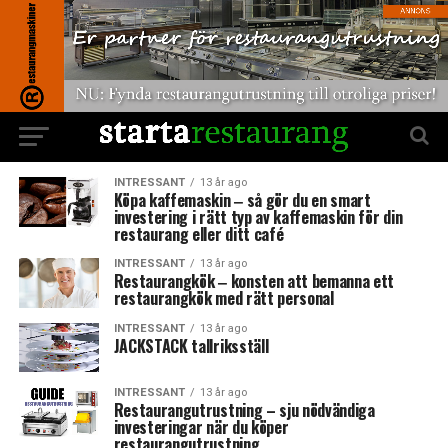
INTRESSANT
13 år ago
Köpa kaffemaskin ‒ så gör du en smart
investering i rätt typ av kaffemaskin för din
restaurang eller ditt café
INTRESSANT
13 år ago
Restaurangkök ‒ konsten att bemanna ett
restaurangkök med rätt personal
INTRESSANT
13 år ago
JACKSTACK tallriksställ
INTRESSANT
13 år ago
Restaurangutrustning – sju nödvändiga
investeringar när du köper
restaurangutrustning