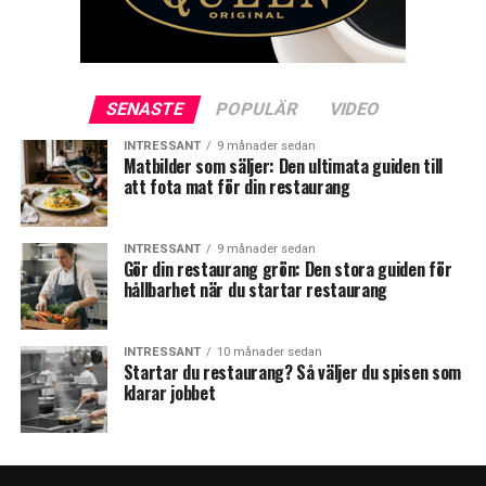
SENASTE
POPULÄR
VIDEO
INTRESSANT
9 månader sedan
Matbilder som säljer: Den ultimata guiden till
att fota mat för din restaurang
INTRESSANT
9 månader sedan
Gör din restaurang grön: Den stora guiden för
hållbarhet när du startar restaurang
INTRESSANT
10 månader sedan
Startar du restaurang? Så väljer du spisen som
klarar jobbet