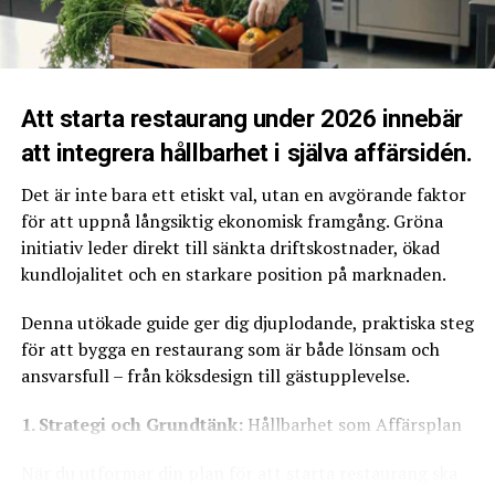
restaurangkök med rätt personal
hänga upp en tunn gardin eller hålla upp ett vitt
papper för att mjuka upp ljuset. Du vill ha mjukt ljus
som smeker maten, inte hårda solkatter.
Att starta restaurang under 2026 innebär
Lek med skuggorna
att integrera hållbarhet i själva affärsidén.
Försök att undvika att fota med ljuset rakt i ryggen (så
kallat frontljus), då det gör bilden platt. Låt istället
Det är inte bara ett etiskt val, utan en avgörande faktor
ljuset komma från sidan eller snett bakifrån (motljus).
för att uppnå långsiktig ekonomisk framgång. Gröna
Sidoljus skapar vackra skuggor som lyfter fram texturen
initiativ leder direkt till sänkta driftskostnader, ökad
i brödet, glansen i såsen och krispigheten i grönsakerna.
kundlojalitet och en starkare position på marknaden.
Varning för blixten
Denna utökade guide ger dig djuplodande, praktiska steg
för att bygga en restaurang som är både lönsam och
Använd aldrig, under några omständigheter, mobilens
ansvarsfull – från köksdesign till gästupplevelse.
inbyggda blixt. Den skapar ett hårt, kallt ljus rakt på
maten som tar bort alla naturliga skuggor och får
1. Strategi och Grundtänk:
Hållbarhet som Affärsplan
rätten att se ut som något från en sämre
När du utformar din plan för att starta restaurang ska
snabbmatskedja på 90-talet.