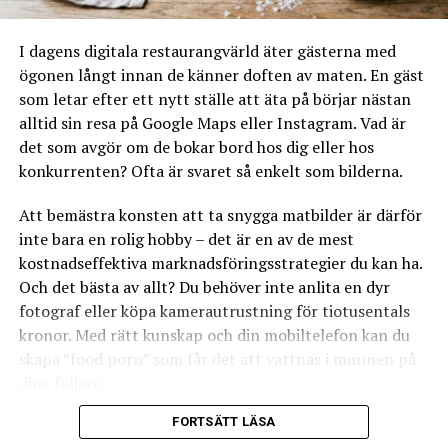
räknar med att sälja, vilken typ av kaffe du ska ha på
menyn, om du har utbildade baristor etc.
I dagens digitala restaurangvärld äter gästerna med
ögonen långt innan de känner doften av maten. En gäst
Köpa kaffemaskin alt. 6
Sätt dig in i hur
leasingavtalet
som letar efter ett nytt ställe att äta på börjar nästan
fungerar.
Om du bestämt dig för att leasa en
alltid sin resa på Google Maps eller Instagram. Vad är
kaffemaskin rekommenderar vi dig att noggrant läsa
det som avgör om de bokar bord hos dig eller hos
igenom
leasingavtalet
och säkerställa att du verkligen
konkurrenten? Ofta är svaret så enkelt som bilderna.
förstår vad det är du skriver på. Ha inte för bråttom
även om du är ivrig att komma igång och börja använda
Att bemästra konsten att ta snygga matbilder är därför
din nya kaffemaskin. Om du är minsta lilla osäker är det
inte bara en rolig hobby – det är en av de mest
klokt att stanna upp och fråga tills du är helt säker på
kostnadseffektiva marknadsföringsstrategier du kan ha.
vad som gäller.
Och det bästa av allt? Du behöver inte anlita en dyr
fotograf eller köpa kamerautrustning för tiotusentals
Restaurangexperten Magnus Hellström
kronor. Med rätt kunskap och din mobiltelefon kan du
skapa ”food porn” som får det att vattnas i munnen på
dina följare.
FORTSÄTT LÄSA
Här går vi igenom allt du behöver veta för att lyfta din