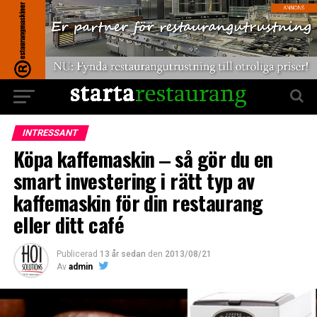
INTRESSANT
Köpa kaffemaskin ‒ så gör du en
smart investering i rätt typ av
kaffemaskin för din restaurang
eller ditt café
Publicerad
13 år sedan
den
2013/08/21
Av
admin