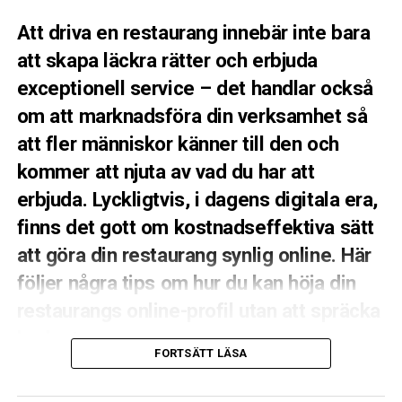
som smeker maten, inte hårda solkatter.
Att driva en restaurang innebär inte bara
att skapa läckra rätter och erbjuda
Lek med skuggorna
exceptionell service – det handlar också
Försök att undvika att fota med ljuset rakt i ryggen (så
om att marknadsföra din verksamhet så
kallat frontljus), då det gör bilden platt. Låt istället
att fler människor känner till den och
ljuset komma från sidan eller snett bakifrån (motljus).
Sidoljus skapar vackra skuggor som lyfter fram texturen
kommer att njuta av vad du har att
i brödet, glansen i såsen och krispigheten i grönsakerna.
erbjuda. Lyckligtvis, i dagens digitala era,
Varning för blixten
finns det gott om kostnadseffektiva sätt
att göra din restaurang synlig online. Här
Använd aldrig, under några omständigheter, mobilens
följer några tips om hur du kan höja din
inbyggda blixt. Den skapar ett hårt, kallt ljus rakt på
maten som tar bort alla naturliga skuggor och får
restaurangs online-profil utan att spräcka
rätten att se ut som något från en sämre
budgeten.
snabbmatskedja på 90-talet.
FORTSÄTT LÄSA
## 1. Skapa en attraktiv hemsida
2. Styling: Så får du maten att se levande ut
Det första steget för att synas online är att ha en