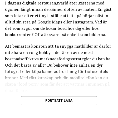
I dagens digitala restaurangvärld äter gästerna med
återkommer. Se till att ge kunden en enkel och smidig
ögonen långt innan de känner doften av maten. En gäst
beställningsupplevelse som fungerar hela vägen.
som letar efter ett nytt ställe att äta på börjar nästan
alltid sin resa på Google Maps eller Instagram. Vad är
● Exponera hemsidesadressen
det som avgör om de bokar bord hos dig eller hos
Se till att din hemsidesadress syns på menyn
,
flygblad
konkurrenten? Ofta är svaret så enkelt som bilderna.
och andra forum, så att kunden inte missar möjligheten
Att bemästra konsten att ta snygga matbilder är därför
att beställa online.
inte bara en rolig hobby – det är en av de mest
kostnadseffektiva marknadsföringsstrategier du kan ha.
● Ge kunder en anledning att beställa från
Och det bästa av allt? Du behöver inte anlita en dyr
er hemsida
fotograf eller köpa kamerautrustning för tiotusentals
Om du exempelvis erbjuder onlinekunder tio procents
kronor. Med rätt kunskap och din mobiltelefon kan du
rabatt på sin beställning eller en värdecheck för var
skapa ”food porn” som får det att vattnas i munnen på
tionde genomförd beställning, levererar du ett tydligt
dina följare.
mervärde och ger dem ett gott skäl till att beställa
FORTSÄTT LÄSA
Här går vi igenom allt du behöver veta för att lyfta din
online.
restaurangs visuella profil.
● Ge kunder möjlighet att ge feedback