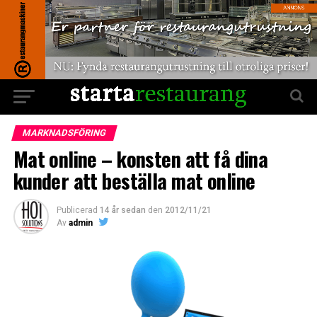
MARKNADSFÖRING
Mat online – konsten att få dina
kunder att beställa mat online
Publicerad
14 år sedan
den
2012/11/21
Av
admin