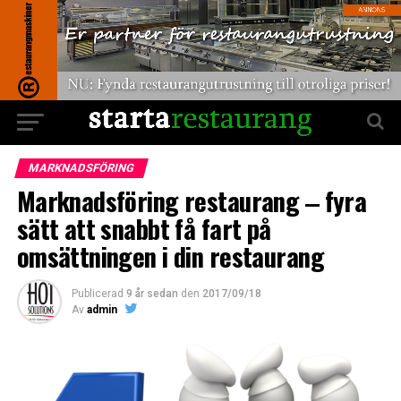
MARKNADSFÖRING
Marknadsföring restaurang ‒ fyra
sätt att snabbt få fart på
omsättningen i din restaurang
Publicerad
9 år sedan
den
2017/09/18
Av
admin