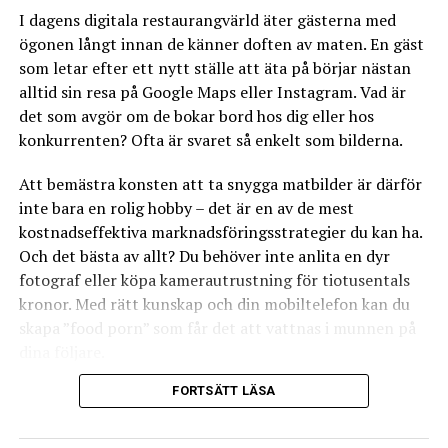
Låt lokala musiker spela och uppträda på din
I dagens digitala restaurangvärld äter gästerna med
restaurang. När du väl bokat in en konsert med ett
ögonen långt innan de känner doften av maten. En gäst
lokalt band som gärna vill synas och få spelningar är det
som letar efter ett nytt ställe att äta på börjar nästan
upp till dig som restaurangägare att marknadsföra
alltid sin resa på Google Maps eller Instagram. Vad är
konserten. Om din restaurang är belägen på en gata där
det som avgör om de bokar bord hos dig eller hos
många passerar kan det vara smart att låta bandet spela
konkurrenten? Ofta är svaret så enkelt som bilderna.
utanför restaurangen en stund när det rör sig som mest
folk på stadens gator. Bandet väcker förhoppningsvis
Att bemästra konsten att ta snygga matbilder är därför
nyfikenhet och kan även bidra till att attrahera fler
inte bara en rolig hobby – det är en av de mest
gäster som uppskattar underhållningen. En fördel med
kostnadseffektiva marknadsföringsstrategier du kan ha.
att anlita ett band som är på väg upp och gärna vill ha
Och det bästa av allt? Du behöver inte anlita en dyr
spelningar, är att de förmodligen bidrar till att öka
fotograf eller köpa kamerautrustning för tiotusentals
antalet gäster eftersom deras vänner och familj
kronor. Med rätt kunskap och din mobiltelefon kan du
säkerligen vill komma och titta på när de spelar. En
skapa ”food porn” som får det att vattnas i munnen på
variant är att hyra in någon form av underhållning som
dina följare.
anpassats för barnfamiljer, exempelvis clowner,
barnteater eller liknande. Om restaurangens målgrupp i
FORTSÄTT LÄSA
Här går vi igenom allt du behöver veta för att lyfta din
huvudsak är barnfamiljer så kan det vara ett klokt sätt
restaurangs visuella profil.
att leverera mervärde och locka fler barnfamiljer att