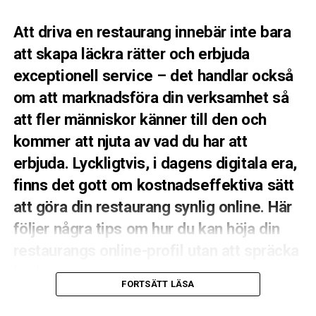
papper för att mjuka upp ljuset. Du vill ha mjukt ljus
som smeker maten, inte hårda solkatter.
Att driva en restaurang innebär inte bara
att skapa läckra rätter och erbjuda
Lek med skuggorna
exceptionell service – det handlar också
Försök att undvika att fota med ljuset rakt i ryggen (så
om att marknadsföra din verksamhet så
kallat frontljus), då det gör bilden platt. Låt istället
att fler människor känner till den och
ljuset komma från sidan eller snett bakifrån (motljus).
Sidoljus skapar vackra skuggor som lyfter fram texturen
kommer att njuta av vad du har att
i brödet, glansen i såsen och krispigheten i grönsakerna.
erbjuda. Lyckligtvis, i dagens digitala era,
Varning för blixten
finns det gott om kostnadseffektiva sätt
att göra din restaurang synlig online. Här
Använd aldrig, under några omständigheter, mobilens
följer några tips om hur du kan höja din
inbyggda blixt. Den skapar ett hårt, kallt ljus rakt på
maten som tar bort alla naturliga skuggor och får
restaurangs online-profil utan att spräcka
rätten att se ut som något från en sämre
budgeten.
snabbmatskedja på 90-talet.
FORTSÄTT LÄSA
## 1. Skapa en attraktiv hemsida
2. Styling: Så får du maten att se levande ut