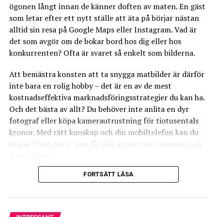
ögonen långt innan de känner doften av maten. En gäst
man på köpet. Vill man för säkerhets skull göra ett val i
som letar efter ett nytt ställe att äta på börjar nästan
sammanhanget, anses trähyllor av hävd vara det bästa
alltid sin resa på Google Maps eller Instagram. Vad är
hyllmaterialet för att dämpa eventuella minimala
det som avgör om de bokar bord hos dig eller hos
vibrationer.
konkurrenten? Ofta är svaret så enkelt som bilderna.
● Vinkylen bör ha tonad ruta, eller ruta med UV-filter i
dörren, för att inte ljuset ska påverka vinerna som
Att bemästra konsten att ta snygga matbilder är därför
förvaras i montern.
inte bara en rolig hobby – det är en av de mest
● Vinkylar med flera temperaturzoner: Den kallaste
kostnadseffektiva marknadsföringsstrategier du kan ha.
delen är vanligen längst ner och det utnyttjas så att vita
Och det bästa av allt? Du behöver inte anlita en dyr
viner förvaras där och röda i den övre delen av vinkylen.
fotograf eller köpa kamerautrustning för tiotusentals
● Luftfuktigheten i en vinkyl bör vara mellan 50‒75
kronor. Med rätt kunskap och din mobiltelefon kan du
procent. Skälet till detta är att korkarna i vinflaskorna
skapa ”food porn” som får det att vattnas i munnen på
inte ska kunna torka ut och släppa in luft som påverkar
dina följare.
vinets smak.
FORTSÄTT LÄSA
Här går vi igenom allt du behöver veta för att lyfta din
restaurangs visuella profil.
Lyft fram efterrätterna i en
dessertmonter
1. Ljuset är nyckeln till framgång