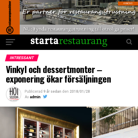
INTRESSANT
Vinkyl och dessertmonter ‒
exponering ökar försäljningen
Publicerad
9 år sedan
den
2018/01/28
Av
admin