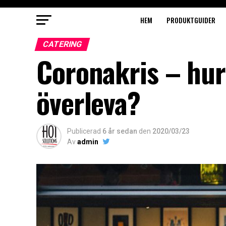
HEM
PRODUKTGUIDER
CATERING
Coronakris – hur
överleva?
Publicerad
6 år sedan
den
2020/03/23
Av
admin