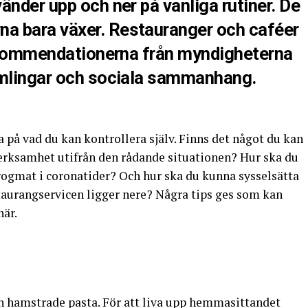
änder upp och ner på vanliga rutiner. De
a bara växer. Restauranger och caféer
 rekommendationerna från myndigheterna
amlingar och sociala sammanhang.
ra på vad du kan kontrollera själv. Finns det något du kan
 verksamhet utifrån den rådande situationen? Hur ska du
ogmat i coronatider? Och hur ska du kunna sysselsätta
taurangservicen ligger nere? Några tips ges som kan
här.
in hamstrade pasta. För att liva upp hemmasittandet