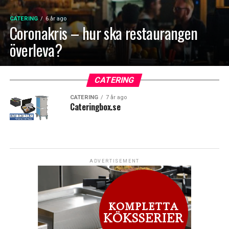
CATERING
6 år ago
Coronakris – hur ska restaurangen
överleva?
CATERING
CATERING
7 år ago
Cateringbox.se
ADVERTISEMENT