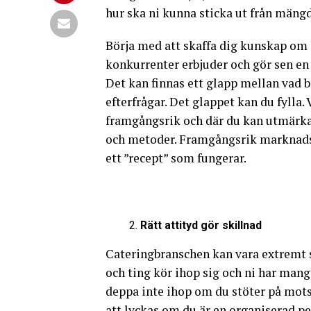
hur ska ni kunna sticka ut från mäng
Börja med att skaffa dig kunskap om h
konkurrenter erbjuder och gör sen en 
Det kan finnas ett glapp mellan vad 
efterfrågar. Det glappet kan du fylla. 
framgångsrik och där du kan utmärka
och metoder. Framgångsrik marknadsf
ett ”recept” som fungerar.
Rätt attityd gör skillnad
Cateringbranschen kan vara extremt st
och ting kör ihop sig och ni har mang
deppa inte ihop om du stöter på motst
att lyckas om du är en organiserad p