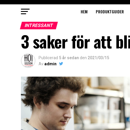
HEM
PRODUKTGUIDER
INTRESSANT
3 saker för att bl
Publicerad
5 år sedan
den
2021/03/15
Av
admin