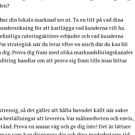
den?
ur din lokala marknad ser ut. Ta en titt på vad dina
undersökning för att kartlägga vad kunderna vill ha.
befintliga cateringaktörer erbjuder och vad kunderna
Var strategisk när du letar efter en nisch där du kan bli
 dig. Prova dig fram med olika marknadsföringskanaler
öring handlar om att prova sig fram tills man hittar
ressig, så det gäller att hålla huvudet kallt när saker
a beställningar att leverera. Var målmedveten och envis,
ånd. Prova en annan väg och ge dig inte! Det är lättare
erson som kan disponera din och dina medarbetares tid