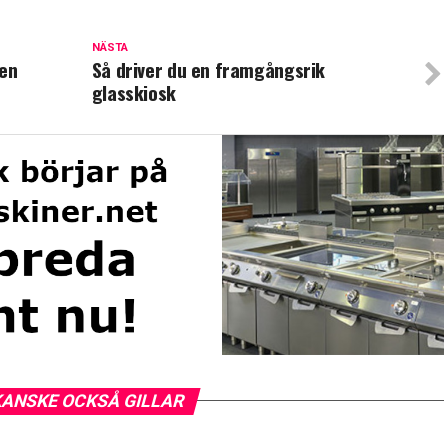
NÄSTA
 en
Så driver du en framgångsrik
glasskiosk
KANSKE OCKSÅ GILLAR