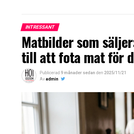
INTRESSANT
Matbilder som säljer
till att fota mat för 
Publicerad
9 månader sedan
den
2025/11/21
Av
admin