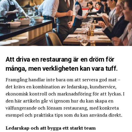
engångsflaskor.
att både menyn, inredningen och restaurangnamnet ska
återspegla inriktningen.
Hållbara Leverantörskedjor
10. Se upp med att blanda olika restaurangkoncept. Det
Etablera din leverantörsbas baserat på mer än bara pris.
kan verka frestande att blanda
olika restaurangkoncept för att kunna sticka ut från
• Praktiskt Tips: Kräv att dina leverantörer redovisar
mängden av andra
varornas ursprung och certifieringar (t.ex. KRAV, MSC-
restaurangägare. Visst är det smart att vara originell,
märkt fisk). Välj leverantörer som erbjuder retursystem
Att driva en restaurang är en dröm för
men risken är att du misslyckas
för lådor, pallar och emballage för att minska din egen
genom att förvirra gästen med en mix av flera koncept .
många, men verkligheten kan vara tuff.
avfallsmängd.
Framgång handlar inte bara om att servera god mat –
Restaurangexperten Magnus Hellström
2. Köket: Kampen mot Matsvinnet – Praktiska
det krävs en kombination av ledarskap, kundservice,
Metoder
ekonomisk kontroll och marknadsföring för att lyckas. I
den här artikeln går vi igenom hur du kan skapa en
Det är i köket som du hittar den mest omedelbara
RELATERADE ARTIKLAR:
välfungerande och lönsam restaurang, med konkreta
möjligheten till kostnadsreduktion. Cirka 20-30% av all
NÄSTA
exempel och praktiska tips som du kan använda direkt.
mat som köps in på en restaurang kan gå till spillo.
Glassbar ‒ ett bra sätt att tjäna pengar utan stora
investeringskostnader
Ledarskap och att bygga ett starkt team
Förebyggande Matsvinn – Inventering och Beställning