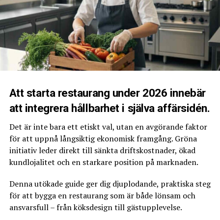
5. Fine dining. När man hör orden fine dining tanker
man ofta på välpressade dukar,
linneservetter och servitörer i smoking. En fine dining
restaurang erbjuder mat, service
och atmosfär av absolut toppklass. De ligger också högst
prismässigt.
6. Franchiserestaurang. En franchiserestaurang har
Att starta restaurang under 2026 innebär
många fördelar jämfört med
att integrera hållbarhet i själva affärsidén.
restauranger som inte hör till någon kedja. Gästerna
känner förmodligen igen ditt
Det är inte bara ett etiskt val, utan en avgörande faktor
namn och varumärke och du kan snabbt komma igång
för att uppnå långsiktig ekonomisk framgång. Gröna
med verksamheten. Men att
initiativ leder direkt till sänkta driftskostnader, ökad
driva en franchisebaserad restaurang kan vara kostsamt
kundlojalitet och en starkare position på marknaden.
och det finns många regler att
rätta sig efter.
Denna utökade guide ger dig djuplodande, praktiska steg
för att bygga en restaurang som är både lönsam och
7. En restaurang på hjul. En restaurang på hjul har
ansvarsfull – från köksdesign till gästupplevelse.
förstås fördelen att den lätt kan