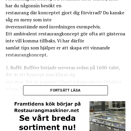
har du någonsin besökt en
restaurang där konceptet gjort dig förvirrad? Du kanske
såg en meny som inte
överensstämde med inredningen exempelvis.
Ett ambivalent restaurangkoncept gör ofta att gästerna
inte vill komma tillbaks. Vi har därför
samlat tips som hjälper er att skapa ett vinnande
restaurangkoncept.
1. Buffé. Bufféer började serveras redan på 1600-talet,
det är ett koncept som klarat sig
sen dess. Det är populärt bland många gäster. Fundera
på om bufféer ska vara en del
FORTSÄTT LÄSA
av din restaurangs koncept.
2. Snabbt och avslappnat. Det här konceptet är
populärt just nu. Det här är lite finare än
en traditionell snabbmatsrestaurang. Den här sortens
restauranger använder ofta