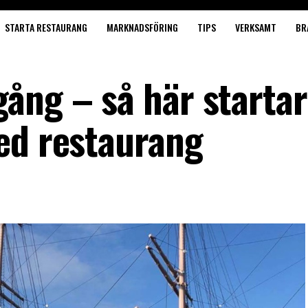
STARTA RESTAURANG
MARKNADSFÖRING
TIPS
VERKSAMT
BR
ång – så här startar
ed restaurang