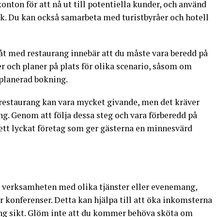
nton för att nå ut till potentiella kunder, och använd
ik. Du kan också samarbeta med turistbyråer och hotell
tbåt med restaurang innebär att du måste vara beredd på
ner och planer på plats för olika scenario, såsom om
oplanerad bokning.
d restaurang kan vara mycket givande, men det kräver
g. Genom att följa dessa steg och vara förberedd på
ett lyckat företag som ger gästerna en minnesvärd
a verksamheten med olika tjänster eller evenemang,
r konferenser. Detta kan hjälpa till att öka inkomsterna
ång sikt. Glöm inte att du kommer behöva sköta om