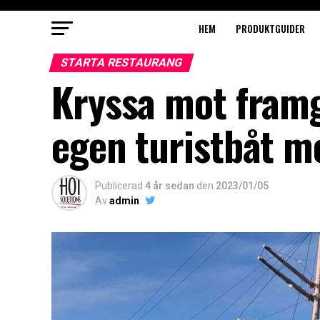
HEM
PRODUKTGUIDER
STARTA RESTAURANG
Kryssa mot framg
egen turistbåt m
Publicerad
4 år sedan
den
2023/01/05
Av
admin