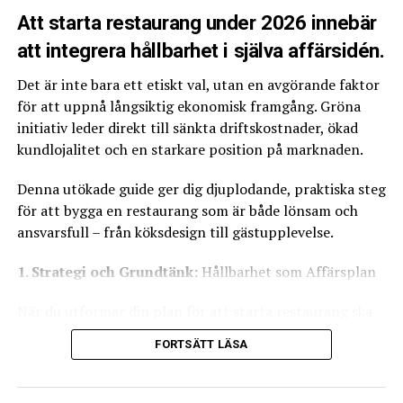
Att starta restaurang under 2026 innebär
Lek med skuggorna
att integrera hållbarhet i själva affärsidén.
Försök att undvika att fota med ljuset rakt i ryggen (så
kallat frontljus), då det gör bilden platt. Låt istället
Det är inte bara ett etiskt val, utan en avgörande faktor
ljuset komma från sidan eller snett bakifrån (motljus).
för att uppnå långsiktig ekonomisk framgång. Gröna
Sidoljus skapar vackra skuggor som lyfter fram texturen
initiativ leder direkt till sänkta driftskostnader, ökad
i brödet, glansen i såsen och krispigheten i grönsakerna.
kundlojalitet och en starkare position på marknaden.
Varning för blixten
Denna utökade guide ger dig djuplodande, praktiska steg
för att bygga en restaurang som är både lönsam och
Använd aldrig, under några omständigheter, mobilens
ansvarsfull – från köksdesign till gästupplevelse.
inbyggda blixt. Den skapar ett hårt, kallt ljus rakt på
maten som tar bort alla naturliga skuggor och får
1. Strategi och Grundtänk:
Hållbarhet som Affärsplan
rätten att se ut som något från en sämre
När du utformar din plan för att starta restaurang ska
snabbmatskedja på 90-talet.
hållbarhet vara en central pelare.
FORTSÄTT LÄSA
2. Styling: Så får du maten att se levande ut
Investera Smart – Räkna Hem Vinsten
Kameran ser mer än vad ögat gör, och den är