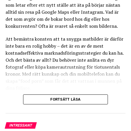
nödvändiga mediciner som en epinefrinpenna.
som letar efter ett nytt ställe att äta på börjar nästan
alltid sin resa på Google Maps eller Instagram. Vad är
Exempel från verkliga livet: För att illustrera dessa
det som avgör om de bokar bord hos dig eller hos
punkter, låt oss ta en titt på en restaurang som
konkurrenten? Ofta är svaret så enkelt som bilderna.
framgångsrikt har implementerat dessa strategier.
“AllergiVänliga Äventyr” är en restaurang som
Att bemästra konsten att ta snygga matbilder är därför
specialiserat sig på att tillgodose behoven hos personer
inte bara en rolig hobby – det är en av de mest
med matallergier. De har en separat meny för
kostnadseffektiva marknadsföringsstrategier du kan ha.
allergivänliga rätter, tydliga märkningar och en
Och det bästa av allt? Du behöver inte anlita en dyr
välutbildad personal som regelbundet går på
fotograf eller köpa kamerautrustning för tiotusentals
utbildningar om matallergier. Deras kök har särskilda
kronor. Med rätt kunskap och din mobiltelefon kan du
förberedelseområden för allergivänliga rätter och de
skapa ”food porn” som får det att vattnas i munnen på
har en nödplan för allergiska reaktioner.
dina följare.
FORTSÄTT LÄSA
Här går vi igenom allt du behöver veta för att lyfta din
restaurangs visuella profil.
RELATERADE ARTIKLAR:
1. Ljuset är nyckeln till framgång
INTRESSANT
NÄSTA