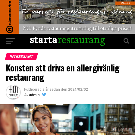
INTRESSANT
Konsten att driva en allergivänlig
restaurang
Publicerad
3 år sedan
den
2024/02/02
Av
admin