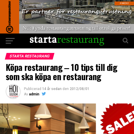
STARTA RESTAURANG
Köpa restaurang ‒ 10 tips till dig
som ska köpa en restaurang
Publicerad
14 år sedan
den
2012/08/01
Av
admin