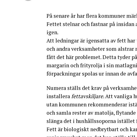
På senare år har flera kommuner märk
Fettet stelnar och fastnar på insidan 
igen.
Att ledningar är igensatta av fett har
och andra verksamheter som alstrar m
fått det här problemet. Detta tyder p
margarin och frityrolja i sin matlagn
förpackningar spolas ur innan de avfa
Numera ställs det krav på verksamhet
installera
fettavskiljare
. Att vanliga 
utan kommunen rekommenderar iställ
och samla rester av matolja, flytande
slänga det i hushållssoporna istället f
Fett är biologiskt nedbrytbart och ka