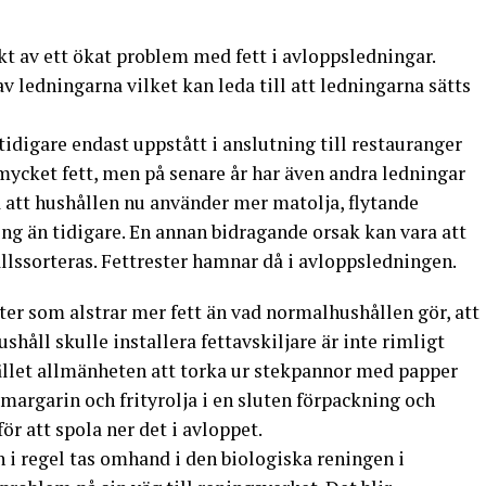
t av ett ökat problem med fett i avloppsledningar.
av ledningarna vilket kan leda till att ledningarna sätts
 tidigare endast uppstått i anslutning till restauranger
ycket fett, men på senare år har även andra ledningar
å att hushållen nu använder mer matolja, flytande
ing än tidigare. En annan bidragande orsak kan vara att
llssorteras. Fettrester hamnar då i avloppsledningen.
er som alstrar mer fett än vad normalhushållen gör, att
hushåll skulle installera fettavskiljare är inte rimligt
et allmänheten att torka ur stekpannor med papper
 margarin och frityrolja i en sluten förpackning och
ör att spola ner det i avloppet.
n i regel tas omhand i den biologiska reningen i