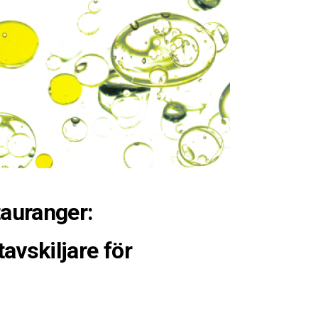
tauranger:
avskiljare för