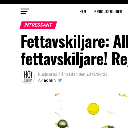
HEM
PRODUKTGUIDER
INTRESSANT
Fettavskiljare: A
fettavskiljare! Re
Publicerad
7 år sedan
den
2019/04/23
Av
admin