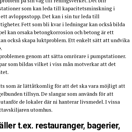
problem på sin väg till reningsverket. Det blir
tationer som kan leda till kapacitetsminskning i
ett avloppsstopp. Det kan i sin tur leda till
igheter. Fett som bli kvar i ledningar kan också bilda
pel kan orsaka betongkorrosion och betong är ett
kan också skapa luktproblem. Ett enkelt sätt att undvika
e
.
problemen genom att sätta omrörare i pumpstationer.
ar som bildas vilket i viss mån motverkar att det
tet.
ts som är lättåtkomlig för att det ska vara möjligt att
lbunden tillsyn. De slangar som används för att
anför de lokaler där ni hanterar livsmedel. I vissa
ettavskiljaren utomhus.
äller t.ex. restauranger, bagerier,