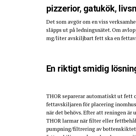
pizzerior, gatukök, liv
Det som avgör om en viss verksamhet
släpps ut på ledningsnätet. Om avlop
mg/liter avskiljbart fett ska en fettav
En riktigt smidig lösnin
THOR separerar automatiskt ut fett o
fettavskiljaren för placering inomhu
när det behövs. Efter att reningen är
THOR larmar när filter eller fettbe
pumpning/filtrering av bottenskiktet 