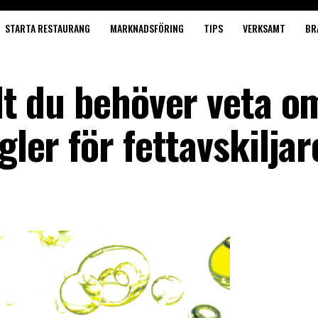
STARTA RESTAURANG
MARKNADSFÖRING
TIPS
VERKSAMT
BR
llt du behöver veta o
gler för fettavskiljar