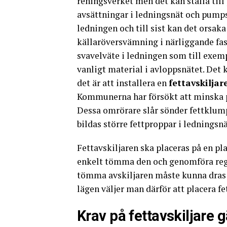
reningsverket men det kan ställa till 
avsättningar i ledningsnät och pumps
ledningen och till sist kan det orsaka 
källaröversvämning i närliggande fast
svavelväte i ledningen som till exem
vanligt material i avloppsnätet. Det 
det är att installera en
fettavskiljar
Kommunerna har försökt att minska 
Dessa omrörare slår sönder fettklump
bildas större fettproppar i ledningsnä
Fettavskiljaren ska placeras på en pla
enkelt tömma den och genomföra rege
tömma avskiljaren måste kunna dras ut
lägen väljer man därför att placera f
Krav på fettavskiljare g