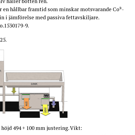
v håller botten ren.
r en hållbar framtid som minskar motsvarande Co²-
in i jämförelse med passiva fettavskiljare.
o.1530179-9.
25.
höjd 494 + 100 mm justering. Vikt: