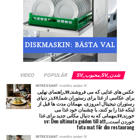
همه محصولات هستند بدیهی است که ضمانت نامه خوب و با
کیفیت آلمان. شما باید یک رستوران باز، شما می توانید از راه حل
های داغ تماس بگیرید و سفارش کالاهای خود را و یا فقط برای
درخواست مشاوره. شما می توانید تمام معاملات
Restaurangmaskiner.net
RELATERADE ARTIKLAR:
شدن,,SV,محبوب,,SV
POPULÄR
VIDEO
INTRESSANT
9 months sedan
عکس های غذایی که می فروشند,sv,راهنمای نهایی
برای عکاسی از غذا برای رستوران شما,sv,در دنیای
رستوران دیجیتال امروزی، مهمانان مدت ها قبل از
اینکه غذا را بو کنند، با چشمان خود غذا می
خورند,sv,مهمانی که به دنبال مکانی جدید برای غذا
خوردن است..,sv: Den ultimata guiden till att
fota mat för din restaurang
INTRESSANT
9 months sedan