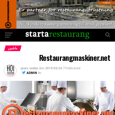
ماشین
Restaurangmaskiner.net
den
2019/03/24
7 years sedan
Publicerad
ADMIN
Av