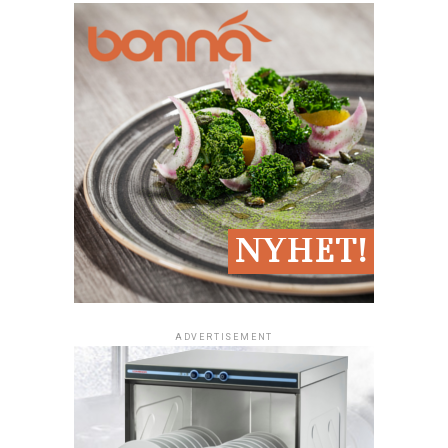
یکی از بهترین تامین کنندگان در بازار!
Restaurangmaskiner.net، تجهیزات رستوران مورد نیاز. با
طیف گسترده ای از محصولات و بزرگ در صنعت ما می دانیم
آنچه که از تجهیزات مورد نیاز شما مورد نیاز! ما باید همه چیز:
کوره, نمایش گرما, Kyldisplayer, کوره, Fryers, ماشین
ظرفشویی, پلیس, نیمکت, ماهی تابه, Pastakokare, یخچال, اتاق
یخچال و فریزر, Vinkylar, Degblandare, چرخ دستی ¬ های
بوفه
و خیلی, بیشتر!
داشتن تجهیزات رستوران راست است برای شما مهم برای
موفقیت!
ADVERTISEMENT
وقتی رستوران را باز کنید، شما باید تمام تجهیزات لازم را داشته
باشند. شما باید تلاش زیادی را, آن نیز مهم است که تمام
تجهیزات رستوران. برای خرید تجهیزات مناسب ضروری است
برای هر کسب و کار, به خصوص برای رستوران ها.