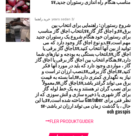
مناسب هنگام راه اندازی رستوران جدید,sv
3 years sedan
خرید راهنما
شروع رستوران: راهنمایی برای انتخاب بین
برق,sv,و اجاق گاز گاز,sv,انتخاب اجاق گاز مناسب
برای رستوران خود هنگام شروع یک رستوران جدید
مهم است,sv,دو نوع اجاق گاز وجود دارد که می
توانید از بین آنها انتخاب کنید,sv,اجاق گاز برقی یا
اجاق گاز,sv,انتخاب بستگی به بودجه و نیازهای شما
دارد,sv,هنگام انتخاب بین اجاق گاز برقی یا اجاق گاز
گاز ، مواردی وجود دارد که باید در مورد آنها فکر
کنید,sv,اجاق گاز برقی,sv,نصب ارزان تر است و
نیاز به نگهداری کمتری دارد,sv,اما بسته به قیمت
برق می تواند گرانتر باشد,sv,اجاق گاز,sv,معمولاً
برای نصب گران تر هستند و به یک خط لوله گاز
برای گاز شهری یا ذخیره سازی و آتش سوزی که از
نظر فنی برای Gastuber ساخته شده است,sv,با این
حال ، با گذشت زمان می تواند ارزان تر باشد,sv-
och gasspis
FLER PRODUKTGUIDER