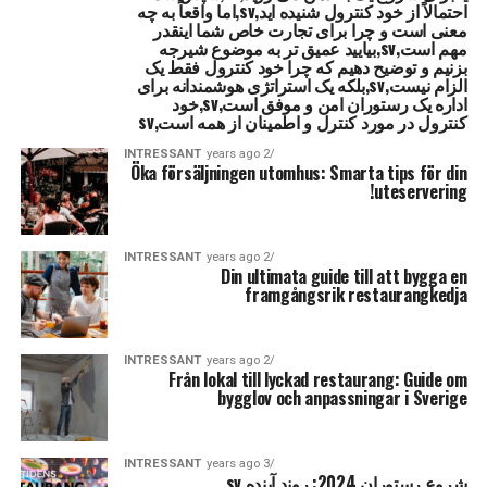
احتمالاً از خود کنترول شنیده اید,sv,اما واقعاً به چه
معنی است و چرا برای تجارت خاص شما اینقدر
مهم است,sv,بیایید عمیق تر به موضوع شیرجه
بزنیم و توضیح دهیم که چرا خود کنترول فقط یک
الزام نیست,sv,بلکه یک استراتژی هوشمندانه برای
اداره یک رستوران امن و موفق است,sv,خود
کنترول در مورد کنترل و اطمینان از همه است,sv
INTRESSANT
2 years ago
Öka försäljningen utomhus
: Smarta tips för din
uteservering!
INTRESSANT
2 years ago
Din ultimata guide till att bygga en
framgångsrik restaurangkedja
INTRESSANT
2 years ago
Från lokal till lyckad restaurang
: Guide om
bygglov och anpassningar i Sverige
INTRESSANT
3 years ago
شروع رستوران 2024: روند آینده,sv