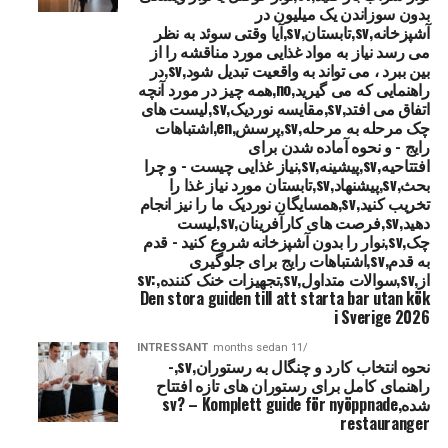
بدون سوزاندن یک میلیون در
آشپزخانه,sv,تابستان,sv,آیا وقتی سوئد به نظر
می رسد نیاز به مواد غذایی مورد مناقشه را از
بین ببرد ، می تواند به واقعیت تبدیل شود,sv,در
راهنمایی که می گیرید,no,همه چیز در مورد آنچه
اتفاق می افتد,sv,مقایسه نوردیک,sv,لیست های
چک مرحله به مرحله,sv,پرسش,en,اشتباهات
رایج - و نحوه آماده شدن برای
افتتاحیه,sv,پیشینه,sv,نیاز غذایی چیست - و چرا
بحث,sv,پیشنهاد,sv,تابستان مورد نیاز غذا را
تخریب کنید,sv,همسایگان نوردیک ما را نیز انجام
دهید,sv,فرصت های کارآفرینان,sv,لیست
چک,sv,نوار را بدون آشپزخانه شروع کنید - قدم
به قدم,sv,اشتباهات رایج برای جلوگیری
از,sv,سوالات متداول,sv,تجهیزات خنک کننده,sv:
Den stora guiden till att starta bar utan kök
i Sverige 2026
INTRESSANT
11 months sedan
نحوه انتخاب کارد و چنگال به رستوران,sv,-
راهنمای کامل برای رستوران های تازه افتتاح
شده,sv? – Komplett guide för nyöppnade
restauranger