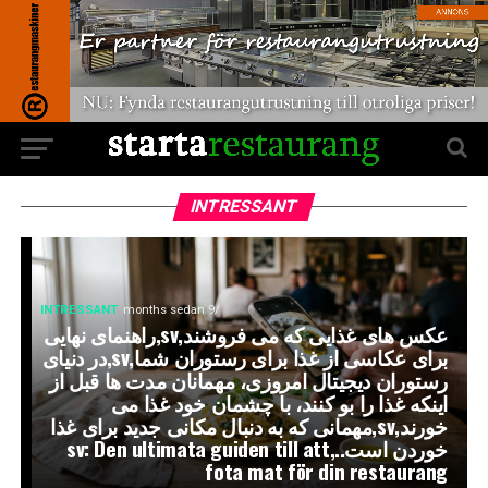
INTRESSANT
INTRESSANT
9 months sedan
عکس های غذایی که می فروشند,sv,راهنمای نهایی
برای عکاسی از غذا برای رستوران شما,sv,در دنیای
رستوران دیجیتال امروزی، مهمانان مدت ها قبل از
اینکه غذا را بو کنند، با چشمان خود غذا می
خورند,sv,مهمانی که به دنبال مکانی جدید برای غذا
خوردن است..,sv: Den ultimata guiden till att
fota mat för din restaurang