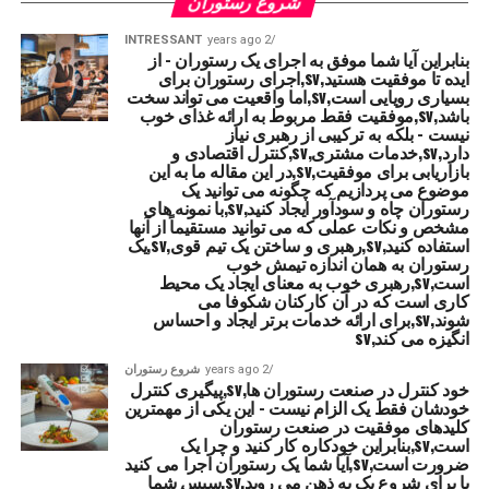
شروع رستوران
INTRESSANT
2 years ago
بنابراین آیا شما موفق به اجرای یک رستوران - از
ایده تا موفقیت هستید,sv,اجرای رستوران برای
بسیاری رویایی است,sv,اما واقعیت می تواند سخت
باشد,sv,موفقیت فقط مربوط به ارائه غذای خوب
نیست - بلکه به ترکیبی از رهبری نیاز
دارد,sv,خدمات مشتری,sv,کنترل اقتصادی و
بازاریابی برای موفقیت,sv,در این مقاله ما به این
موضوع می پردازیم که چگونه می توانید یک
رستوران چاه و سودآور ایجاد کنید,sv,با نمونه های
مشخص و نکات عملی که می توانید مستقیماً از آنها
استفاده کنید,sv,رهبری و ساختن یک تیم قوی,sv,یک
رستوران به همان اندازه تیمش خوب
است,sv,رهبری خوب به معنای ایجاد یک محیط
کاری است که در آن کارکنان شکوفا می
شوند,sv,برای ارائه خدمات برتر ایجاد و احساس
انگیزه می کند,sv
2 years ago
شروع رستوران
خود کنترل در صنعت رستوران ها,sv,پیگیری کنترل
خودشان فقط یک الزام نیست - این یکی از مهمترین
کلیدهای موفقیت در صنعت رستوران
است,sv,بنابراین خودکاره کار کنید و چرا یک
ضرورت است,sv,آیا شما یک رستوران اجرا می کنید
یا برای شروع یک به ذهن می روید,sv,سپس شما