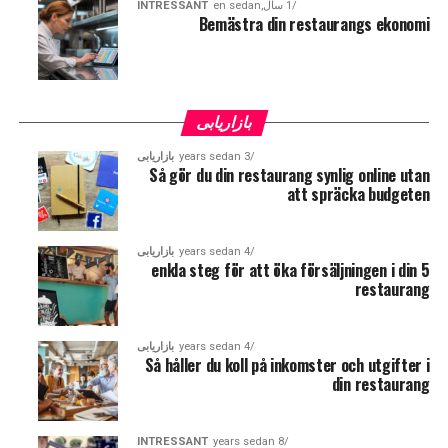
1 سال,en sedan
INTRESSANT
Bemästra din restaurangs ekonomi
بازاریابی
3 years sedan
بازاریابی
Så gör du din restaurang synlig online utan
att spräcka budgeten
4 years sedan
بازاریابی
enkla steg för att öka försäljningen i din
5
restaurang
4 years sedan
بازاریابی
Så håller du koll på inkomster och utgifter i
din restaurang
INTRESSANT
8 years sedan