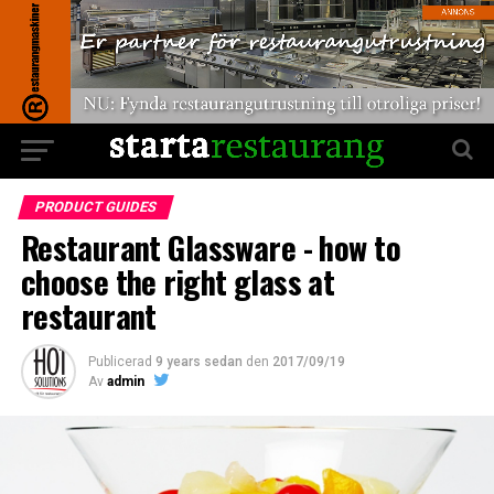
PRODUCT GUIDES
Restaurant Glassware - how to
choose the right glass at
restaurant
Publicerad
9 years sedan
den
2017/09/19
Av
admin