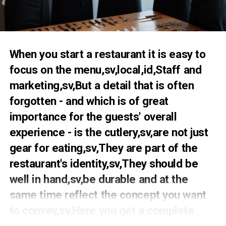
Tål
tung belastning
day after day.
Är
energieffektiv
och sparar pengar på sikt.
Har
lång livslängd
och enkel service.
When you start a restaurant it is easy to
Vad du ska tänka på när du
focus on the menu,sv,local,id,Staff and
köper restaurangspis
marketing,sv,But a detail that is often
forgotten - and which is of great
Effekt och prestanda
importance for the guests' overall
En restaurangspis måste kunna leverera
hög värme
experience - is the cutlery,sv,are not just
snabbt
. Om effekten är för låg tar maten längre tid att
gear for eating,sv,They are part of the
&nbsp;
tillaga, vilket sänker tempot i köket och försämrar
kundupplevelsen. En professionell spis har starka
restaurant's identity,sv,They should be
värmeelement och håller en stabil temperatur även vid
well in hand,sv,be durable and at the
intensiv användning.
RELATERADE ARTIKLAR:
same time reflect the concept you want
NÄSTA
Storlek och kapacitet
to convey,sv,Here you get a complete
Rice Cooker