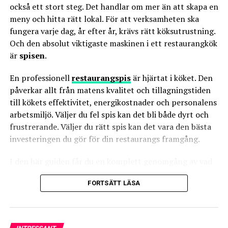
också ett stort steg. Det handlar om mer än att skapa en
Highball Cocktails:
In “highball” cocktail is a drink that
meny och hitta rätt lokal. För att verksamheten ska
contains a base of an alcoholic beverage, combined with
fungera varje dag, år efter år, krävs rätt köksutrustning.
a relatively large amount of non-alcoholic drink. This
Och den absolut viktigaste maskinen i ett restaurangkök
kind of cocktails are often served in tall and slender
är
spisen
.
glass will fit with a hefty cocktail. All sparkling
beverages should be served in
slender and tall glasses
En professionell
restaurangspis
är hjärtat i köket. Den
because carbonation get more space in the long, narrow
påverkar allt från matens kvalitet och tillagningstiden
glass, which in turn adds more flavor to the beverage.
till kökets effektivitet, energikostnader och personalens
arbetsmiljö. Väljer du fel spis kan det bli både dyrt och
Frusna cocktail
usually served in
hurricaneglas
or
frustrerande. Väljer du rätt spis kan det vara den bästa
“orkanglas” with a “waist "in the middle of the glass. This
investeringen du gör för din restaurangs framgång.
makes it easier to drink the frozen drinks and
comfortable to hold the glass in his hand for a long
I den här guiden får du en komplett genomgång av vad
time.
du ska tänka på när du ska köpa
spis till restaurang
,
FORTSÄTT LÄSA
vilka vanliga misstag du bör undvika, och varför det i
Margaritas:
One of the most distinctive elements of a
längden lönar sig att satsa på
svensk kvalitet
med
Margarita is the salted rim of the glass.
Margaritaglas
is
tillgång till reservdelar i Sverige
. Dessutom förklarar
designed with a wide opening that allows much room
vi varför
Fribergs
restaurangspisar
är ett av de
for the salt edge.