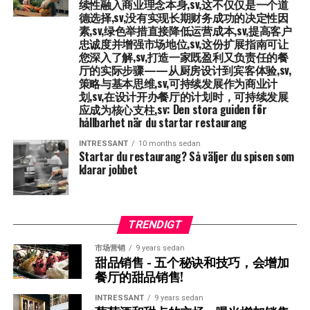
续性融入商业理念本身,sv,这不仅仅是一个道
情况，并且企业符合所有规则和法规,sv,良好的自我控制计
Det är viktigt att noggrant utvärdera alla dessa
olika zoner. Se till att personalen släcker och stänger av
德选择,sv,没有实现长期财务成功的决定性因
划对于通过检查而没有任何问题可能至关重要,sv,为什么自
kostnader i förhållande till din budget och dina
fläktar i outnyttjade delar av restaurangen eller under
Andra sätt att effektivisera verksamheten kan vara att
素,sv,绿色举措直接降低运营成本,sv,提高客户
我控制如此重要,sv,自我控制是经营餐厅的核心部分的原因
förväntade intäkter. En genomtänkt finansiell plan kan
忠诚度并增强市场地位,sv,这份扩展指南可让
lugnare tider.
ha en genomtänkt kökslayout, optimera
有几个,sv,首先，这是一个法律要求 - 根据《食品法》，所
您深入了解,sv,打造一家既盈利又负责任的餐
hjälpa dig att avgöra om en specifik lokal är ekonomiskt
schemaläggning för att alltid ha rätt antal personer på
厅的实际步骤——从厨房设计到宾客体验,sv,
有餐馆都必须制定自我控制计划,sv,但是除了这是必需
hållbar för din restaurang.
• Kylrumsoptimering: Kontrollera att packningar på
plats, och att regelbundet uppdatera lagersystemet för
策略与基本思维,sv,可持续发展作为商业计
的,sv,当然，如果您想要一家对客人和员工都安全的餐厅，
dörrar till kyl- och frysrum är täta. Praktiskt Exempel:
划,sv,在设计开办餐厅的计划时，可持续发展
att undvika brist på viktiga varor.
这当然也很重要,sv. En bra egenkontrollplan kan vara
Lycka till med din lokal!
应成为核心支柱,sv: Den stora guiden för
En trasig tätning kan leda till att kompressorn måste
avgörande när det kommer till att klara en inspektion
hållbarhet när du startar restaurang
arbeta dubbelt så hårt, vilket drastiskt ökar
Marknadsföring – Så lockar du fler gäster
utan problem.
elförbrukningen.
INTRESSANT
10 months sedan
Startar du restaurang
? Så väljer du spisen som
En bra restaurang behöver gäster för att överleva
. För
RELATERADE ARTIKLAR:
Varför är egenkontroll så viktigt? Det finns flera
klarar jobbet
• Diskrutiner: 仅在洗碗机装满时使用洗碗机,sv,使用生态
att locka nya kunder och behålla befintliga måste du ha
NÄSTA
anledningar till varför egenkontroll är en central del av
计划（如果有）,sv,水管理,sv,• 节约用水的例子,sv,在厨房
en stark närvaro både online och offline.
Från sommarsol till höstmys
: Framgångsrik
att driva en restaurang. Först och främst är det ett
restaurangdrift i skiftande säsonger
安装踏板控制的水龙头,sv,仅在使用时打开水龙头，从而节
lagkrav – enligt livsmedelslagen är alla restauranger
Ett hamburgerställe i Göteborg började posta dagliga
省用水,sv,在改善卫生的同时,sv,废物和一次性用品——超
TRENDIGT
MISSA INTE
skyldiga att ha en egenkontrollplan på plats. Men
lunchbilder på Instagram och uppmana gäster att tagga
越塑料,sv,源头分类系统化,sv,使用颜色编码的垃圾箱和透
自定义和生存,sv,创造性解决方案来处理餐厅业务中
市场营销
9 years sedan
förutom att det är ett krav, är det också en självklarhet
sina matbilder. Genom att interagera med kunder och
明的垃圾箱,sv,员工区域分类的视觉指示,sv,指定一位,sv,环
上涨的食品价格上涨,sv: Kreativa lösningar för att
甜品销售 - 五个秘诀和技巧，会增加
om du vill ha en restaurang som är säker både för dina
hantera stigande matpriser i restaurangbranschen
skapa engagemang på sociala medier ökade de sin
境官员,sv,确保日常工作得到遵守的员工,sv,可持续外卖解
餐厅的甜品销售!
gäster och din personal. 执行良好的自我控制也降低了令
synlighet och lockade fler besökare.
决方案,sv,当你开一家提供外卖的餐厅时,sv,选择完全放弃
INTRESSANT
9 years sedan
人不愉快的惊喜的风险,sv,例如罚款或最坏的情况下关闭业
塑料,sv,• 材料示例,sv,使用甘蔗渣制成的食品盒,sv,甘蔗的