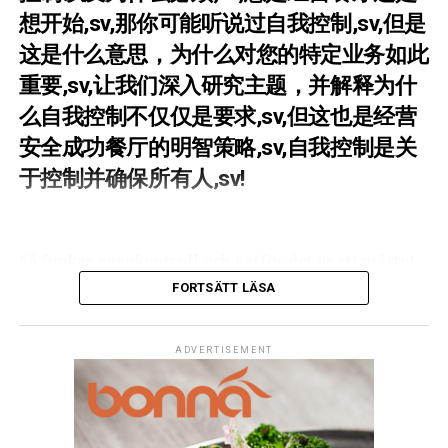
• Gammalt Bröd: Torka och gör eget ströbröd eller
restaurang, är det flera aspekter att tänka på:
想开始,sv,那你可能听说过自我控制,sv,但是
croutons.
Kundservice – Nyckeln till återkommande gäster
这是什么意思，为什么对您的特定业务如此
1. Hyra
: Detta är den mest uppenbara kostnaden. Se till
• Oanvänd Olja: Samla upp begagnad frityrolja för att
att räkna ut hur mycket du kan tänkas betala i hyra varje
Kundupplevelsen är det som skiljer en medioker
重要,sv,让我们深入研究主题，并解释为什
skickas till återvinning och omvandling till biodiesel.
månad, och hur det förhåller sig till dina förväntade
restaurang från en framgångsrik. Små detaljer, som att
么自我控制不仅仅是要求,sv,但这也是经营
intäkter.
komma ihåg en stamkunds favoritdryck eller att snabbt
Kontrollera Tallrikssvinnet
安全成功餐厅的明智策略,sv,自我控制是关
lösa ett problem med en beställning, kan göra stor
2. Deposition
: Många hyresvärdar kräver en deposition
于控制并确保所有人,sv!
skillnad.
Mät vad gästerna lämnar på tallriken.
som säkerhet, vilken kan vara en betydande initial
kostnad.
På ett café i Göteborg började personalen hälsa varje
• Praktiskt Tips: Inrätta ett enkelt loggsystem där
kund med namn och komma ihåg deras
kökspersonalen noterar vilka rätter som oftast kommer
Så funkar egenkontroll och varför det är ett måste!
3. Renovering och Inredning
: 可能需要大量投资才能使房
favoritbeställningar. Det gjorde att gästerna kände sig
tillbaka med mycket mat på. 这可能表明菜的份量太大或
屋适应您的餐厅概念,sv,此费用可能会取决于房屋的状况和
FORTSÄTT LÄSA
sedda och välkomna, vilket i sin tur ledde till fler
者菜肴的特定成分不被欣赏,sv,菜单设计与沟通,sv,菜单是
Driver du en restaurang eller går i tankarna att starta
您的需求,sv,运营成本,no,除租金外，还有其他运行费用，
återkommande besök.
您的可持续发展政策与客人见面的地方,sv,定价和布局,sv,•
en? Då har du förmodligen hört talas om egenkontroll,
例如电力,sv,垃圾收集，可能是公共区域，例如停车位,sv,
菜单工程示例,sv,绿色菜肴价格有吸引力,sv,专注于食品成
men vad innebär det egentligen och varför är det så
ADVERTISEMENT
保险,sv,涵盖房间中任何损坏或事故的好保险是必要的,sv,
En annan viktig aspekt av kundservice är att hantera
本百分比较低的菜肴,sv,素食主义者,sv,但感知质量高,sv,您
viktigt för just din verksamhet? Låt oss dyka djupare in i
但经常被忽视,sv,负责维护和维修的人可能会有所不同,sv,
negativa upplevelser professionellt.
Om en gäst klagar
能否将销售导向这些有利可图且可持续的替代品,sv,• 清晰
ämnet och förklara varför egenkontroll inte bara är ett
应在合同中澄清,sv,但是为此预算可能仍然明智,sv,当您在
på maten eller servicen
, se det som en möjlighet att
的沟通,sv,在菜单中添加简短的说明,sv,德克萨斯州,en,我
krav, utan också en smart strategi för att driva en säker
新地点开放时，您可能必须花钱在营销上吸引客户,sv.
vända situationen till något positivt. Ett snabbt
们为减少二氧化碳足迹而感到自豪,sv,向工作人员询问当天