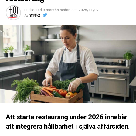
mot den förväntade inkomsten. Ett “perfekt” läge kan
Publicerad
9 months sedan
den
2025/11/07
vara oersättligt, men om hyran äter upp för mycket av
Av
管理员
vinsten är det inte hållbart.
7. Områdets Rykte
: Ett områdes rykte kan påverka typen
av kunder du får. Ett trendigt eller uppåt kommande
område kan locka en annan typ av kundkrets än en mer
etablerad del av staden.
8. Långsiktiga Planer
:
Se om det finns några framtida
utvecklingsplaner i området som kan påverka din
verksamhet
, positivt eller negativt.
9. Testa Marknaden
: Om möjligt, pröva konceptet i
området genom pop-up evenemang eller tillfälliga
platser för att få en känsla av marknaden och
Att starta restaurang under 2026 innebär
målgruppen.
att integrera hållbarhet i själva affärsidén.
10. Lokal Marknadsanalys
: Utför en SWOT-analys