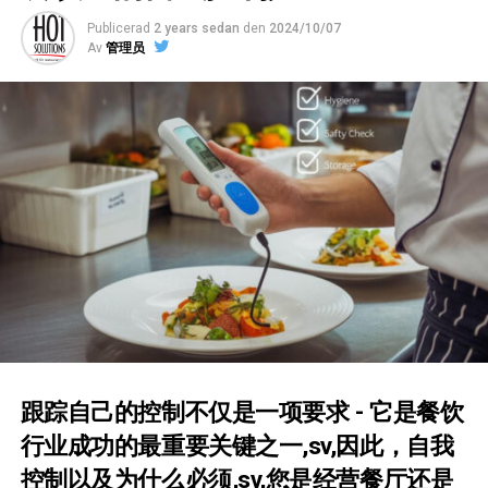
storleksbehovet med kostnaden per kvadratmeter för
ledarskap innebär att skapa en arbetsmiljö där
inköpsbehov baserat på försäljningsprognoser och
att se till att det är ekonomiskt hållbart.
Publicerad
2 years sedan
den
2024/10/07
personalen trivs
, utvecklas och känner sig motiverad att
nuvarande lager. Beställ mindre och oftare för att
Av
管理员
leverera toppservice. Det handlar om att sätta tydliga
undvika stora mängder varor som hinner bli dåliga.
9. Byggnadsregler och Kod
: Kontrollera att lokalen
förväntningar, kommunicera effektivt och hantera
uppfyller alla byggnadskoder och -regler, särskilt när
• “First In, First Out” (FIFO): Inrätta strikta rutiner där
konflikter på ett konstruktivt sätt.
det gäller kapacitet och säkerhet.
personalen alltid använder de äldsta varorna först. Märk
Anna, som driver en bistro i Malmö, märkte att hennes
tydligt med datum.
10. Testa Layouten
: Om möjligt,
gör en fullskalig layout
personal ofta var stressad under lunchruschen. Hon
med möblering för att verkligen förstå hur utrymmet
Kreativitet i Köket (
Full Råvaruanvändning
)
införde en tydlig arbetsfördelning där en person tog
kommer att användas
.
beställningar, en annan ansvarade för drycker och en
• Exempel på Återanvändning:
tredje skötte serveringen. Detta enkla men effektiva
Genom att noga överväga dessa faktorer kan du bättre
system gjorde att både personalen och gästerna fick en
bedöma vilken storlek på lokal som passar för just din
• Kaffegrums: Använd som en bas i en marinad för kött,
bättre upplevelse.
restaurang.
eller torka och använd som skrubbmedel i städningen.
För att behålla en engagerad personal kan du investera i
• Kycklingskrov/Grönsaksrester: Frysa in alla skrov, ben
utbildning och utvecklingsmöjligheter. En välutbildad
跟踪自己的控制不仅是一项要求 - 它是餐饮
och grönsaksändar för att koka en stor sats fond eller
Kostnad
servitör kan sälja mer,
en motiverad kock kan förbättra
行业成功的最重要关键之一,sv,因此，自我
buljong. Detta är nästan gratis, smakrik bas.
menyer och en trygg arbetsmiljö minskar
När det gäller kostnaden för att hyra en lokal till din
控制以及为什么必须,sv,您是经营餐厅还是
personalomsättningen
, vilket i längden sparar pengar.