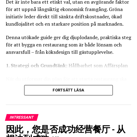
(Strengths, Weaknesses, Opportunities, Threats) för att
Det är inte bara ett etiskt val, utan en avgörande faktor
bättre förstå det potentiella läget i relation till din
för att uppnå långsiktig ekonomisk framgång. Gröna
affärsmodell.
initiativ leder direkt till sänkta driftskostnader, ökad
kundlojalitet och en starkare position på marknaden.
Genom att noggrant utvärdera dessa faktorer kan du
göra ett mer informerat beslut om vilken lokal som är
Denna utökade guide ger dig djuplodande, praktiska steg
mest lämplig för din restaurang.
för att bygga en restaurang som är både lönsam och
ansvarsfull – från köksdesign till gästupplevelse.
1. Strategi och Grundtänk:
Hållbarhet som Affärsplan
Storlek
När du utformar din plan för att starta restaurang ska
När det gäller att välja rätt storlek på en lokal för din
hållbarhet vara en central pelare.
FORTSÄTT LÄSA
restaurang, 考虑当前的需求和未来目标很重要,sv,这是要
考虑的一些方面,sv,容量,da,您希望有多少客人服务,sv,两
明智投资 - 计算利润,sv,许多绿色投资都有快速的投资回
者都在低,sv,和高季节,sv,想想可以容纳多少桌子和椅子而
报,sv,投资回报率,en,• 示例,sv,投资现代对流烤箱，与旧型
又不拥挤,sv,厨房空间,sv,厨房应该足够大，可以有效地满
号相比可节省 20-30% 的能源,sv,计算减少的电力消耗多快
INTRESSANT
足餐厅的需求,sv,它包括烹饪空间,sv,贮存,sv,和磁盘,sv,额
可以弥补较高的采购成本,sv,水净化,sv,安装内部水净化系
因此，您是否成功经营餐厅 - 从
外的空间,sv,您打算有酒吧吗,sv,户外座位,sv,私人房间或纪
统并提供您自己的碳酸水,sv,这消除了瓶装水成本,sv,贮
念品商店,sv,每种补充需要更多的空间,sv,员工空间,sv,不要
存,no,一次性瓶子的运输和废物管理,sv,可持续供应链,sv,