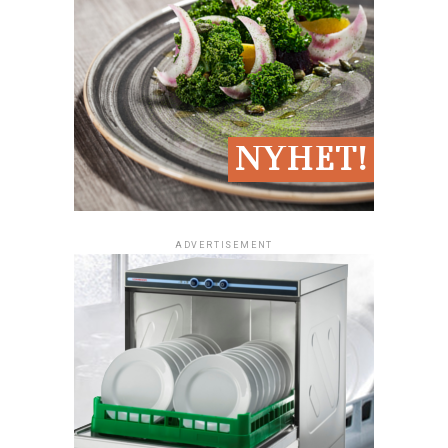
och framgångsrik restaurang! Egenkontroll handlar om
Denna kostnad kan variera mycket beroende på lokalens
bemötande, en ärlig ursäkt och kanske en liten
的时令产品,sv,减少野生捕获的鱼类,sv,• 实际例子,sv.
att ta kontroll över och säkerställa att allt, 从卫生和食
skick och dina behov.
kompensation kan ofta rädda kundrelationen och till
物处理到清洁和工作环境,sv,适当地发生 - 每天,sv,基本
och med stärka förtroendet för din restaurang.
3. Menyns Utformning och Kommunikation
上，这是一个系统，您作为餐馆所有者负责遵守您业务上
4. Driftskostnader
: Utöver hyran finns det andra löpande
的所有规则和要求,sv,听起来很复杂,sv,但是有了正确的工
kostnader som el, 水, sophämtning och eventuellt
Hålla koll på ekonomin – Undvik vanliga fallgropar
Menyn är där din hållbarhetspolicy möter gästen.
具和例程，它变得比您想象的要容易得多,sv,自我控制是什
gemensamma utrymmen som en parkering.
么意思,sv,自我控制是您制定的计划，以确保您的餐厅在卫
En av de största anledningarna till att restauranger
Prissättning och Placering
生方面保持最高标准,sv,食品安全和工作环境,sv,它涵盖了
5. Försäkringar
: En bra försäkring som täcker eventuella
misslyckas är dålig ekonomisk planering. Det kan handla
食物的存储位置和如何保持适当温度的所有内容,sv,温度
skador eller olyckor i lokalen är en nödvändig, men ofta
om allt från för höga inköpskostnader till att man
• Exempel på Menyingenjörskonst: Prissätt gröna rätter
计,id, sker på rätt sätt – varje dag. Det är i grunden ett
förbisedd, kostnad.
prissätter sina rätter för lågt.
attraktivt. Genom att fokusera på rätter med låg
system där du som restaurangägare ansvarar för att
matkostnadsprocent (t.ex. vegetariskt) men hög
ADVERTISEMENT
6. 保养
: Vem som är ansvarig för underhåll och
Johan, som driver en pizzeria i Uppsala, upptäckte att
följa alla regler och krav som ställs på din verksamhet.
upplevd kvalitet, kan du styra försäljningen mot dessa
reparationer kan variera. Detta bör vara klargjort i
han slängde för mycket råvaror varje vecka.
För att lösa
Det kanske låter krångligt, men med rätt verktyg och
lönsamma och hållbara alternativ.
kontraktet, men det kan ändå vara klokt att budgetera
problemet började han analysera sina inköp och
rutiner på plats blir det betydligt enklare än du tror!
för detta.
justerade dem efter faktisk försäljning
. Han införde
• Tydlig Kommunikation: Lägg till en kort statement på
Vad innebär egenkontroll? Egenkontroll är en plan som
också en “Dagens special” där han använde ingredienser
menyn, t.ex.: “Vi är stolta över att minska vårt CO2-
7. 市场营销
: När du öppnar på en ny plats kommer du
du skapar för att se till att din restaurang håller högsta
som annars skulle ha blivit över. Detta minskade hans
avtryck. Fråga personalen om dagens säsongsråvara!”
sannolikt att behöva spendera pengar på
möjliga standard vad gäller hygien, livsmedelssäkerhet
matsvinn och ökade vinsten.
marknadsföring för att dra till dig kunder.
och arbetsmiljö. Den täcker allt från var och hur maten
Minska Viltfångad Fisk