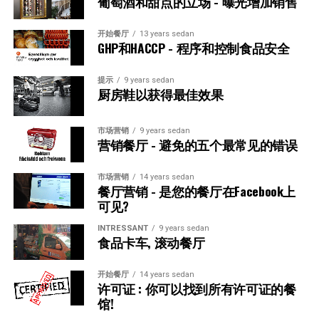
葡萄酒和甜点的立场 - 曝光增加销售
Marknadsföring handlar också om att skapa lojalitet. Ett
务,sv,通过跟踪从卫生到食品存储和机器维护的一切，您还
残留物,sv. Använd Eco-program om det finns.
enkelt lojalitetsprogram, som “var tionde kaffe gratis”,
可以预防疾病病例和过敏反应,sv,反过来，这增强了您作为
开始餐厅
13 years sedan
kan göra att kunder väljer just din restaurang istället
负责任且可靠的餐厅的声誉,sv,除了创建安全性和安全
Vattenhantering
GHP和HACCP - 程序和控制食品安全
för konkurrentens. Samarbeten med lokala företag och
性,sv,对于客人和员工,sv,贡献精心实施的自我检查以改善
• Exempel på Vattenbesparing: Installera
influencers kan också ge ett lyft, särskilt om du kan
日常操作,sv,通过不断评估和改进例程，您也可以提高效
提示
9 years sedan
厨房鞋以获得最佳效果
pedalkontrollerade kranar i köket. Detta sparar vatten
erbjuda något unikt.
率,sv,减少食物浪费并优化资源使用,sv, såsom böter eller i
genom att kranen endast är igång när den används,
värsta fall stängning av verksamheten. Genom att ha
Sammanfattning – Nycklarna till en framgångsrik
samtidigt som det förbättrar hygienen.
koll på allt från hygien till matförvaring och
市场营销
9 years sedan
restaurang
营销餐厅 - 避免的五个最常见的错误
maskinunderhåll kan du också förebygga sjukdomsfall
5. Avfall och Engångsartiklar – Beyond Plastic
och allergiska reaktioner, vilket i sin tur stärker ditt
Att driva en restaurang handlar om mycket mer än att
rykte som en ansvarsfull och pålitlig restaurang.
市场营销
14 years sedan
餐厅营销 - 是您的餐厅在Facebook上
Systematisera Källsorteringen
servera mat. Det kräver ett starkt team, en genomtänkt
可见?
ekonomi, effektiv drift och smart marknadsföring.
Förutom att det skapar trygghet och säkerhet, både för
• Praktiskt Tips: Använd färgkodade soptunnor och
Genom att skapa en trivsam arbetsmiljö för personalen,
gäster och personal, bidrar en noggrant genomförd
INTRESSANT
9 years sedan
tydliga, visuella instruktioner för sortering i
食品卡车, 滚动餐厅
ge gästerna en fantastisk upplevelse och hålla koll på
egenkontroll till att förbättra den dagliga driften.
personalutrymmena. Utse en “miljöansvarig”
kostnaderna kan du bygga en restaurang som både är
Genom att ständigt utvärdera och förbättra rutiner kan
medarbetare som säkerställer att rutinerna följs
lönsam och långsiktig.
开始餐厅
14 years sedan
du också öka effektiviteten, minska matsvinnet och
许可证 : 你可以找到所有许可证的餐
dagligen.
optimera resursanvändningen. 换句话说，: 自我控制不
馆!
仅是成本或必须,sv,没有明智的投资您的业务成功,sv,因