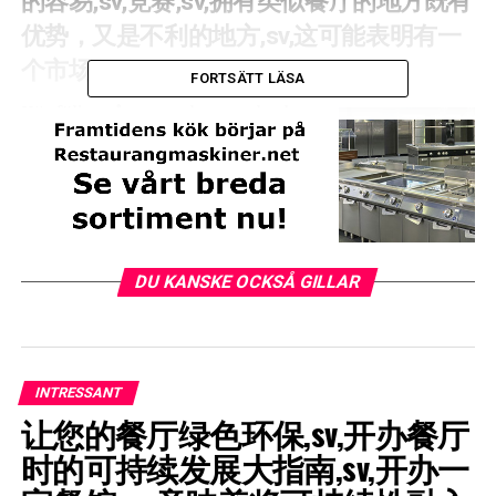
的容易,sv,竞赛,sv,拥有类似餐厅的地方既有
优势，又是不利的地方,sv,这可能表明有一
个市场,sv.
FORTSÄTT LÄSA
Här följer några aspekter att beakta:
Läget
1. Målgruppens Demografi
: Undersök området för att se
DU KANSKE OCKSÅ GILLAR
om det matchar den demografi du siktar på. Är det unga
professionella, familjer, studenter eller turister?
2. Gångtrafik
: Ett område med hög gångtrafik , som
köpcentrum eller turistattraktioner, kan generera fler
INTRESSANT
spontana besökare.
让您的餐厅绿色环保,sv,开办餐厅
时的可持续发展大指南,sv,开办一
3. Tillgänglighet
: Ett lättillgängligt läge kan vara
avgörande. Tänk på närhet till kollektivtrafik,