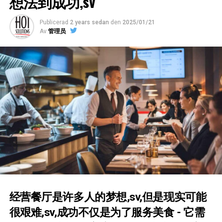
想法到成功,sv
忘记工作人员的空间,sv,作为更衣室和休息空间,sv,贮
建立供应商基础不仅仅是基于价格,sv,• 实用技巧,sv,要求
存,no,您需要足够的空间来存储食物,sv. Här är några
您的供应商报告货物的原产地和认证,sv,宣称,no,MSC标记
Publicerad
2 years sedan
den
2025/01/21
Av
管理员
aspekter att överväga:
的鱼,sv,选择提供箱子回收系统的供应商,sv
1. Kapacitet
: Hur många gäster förväntar du dig att
Många gröna investeringar har en snabb Return on
servera, både under låg- och högsäsong? Tänk på hur
Investment (ROI).
många bord och stolar som ryms utan att det blir
• Exempel 1 (Teknik): Investera i en modern
trångt.
konvektionsugn som sparar 20–30% energi jämfört med
2. Köksutrymme
: Köket bör vara tillräckligt stort för att
äldre modeller. Räkna ut hur snabbt den sänkta
effektivt kunna hantera restaurangens behov. Det
elförbrukningen betalar den högre inköpskostnaden.
inkluderar plats för matlagning, förvaring, och disk.
• Exempel 2 (Vattenrening): Installera ett internt
3. Extra Utrymmen
: Planerar du att ha en bar,
vattenreningssystem och servera ditt eget kolsyrade
uteservering, privat rum eller kanske en souvenirbutik?
vatten. Detta eliminerar kostnader för flaskvatten,
Varje tillägg kräver mer utrymme.
lagring, transport och avfallshantering av
engångsflaskor.
经营餐厅是许多人的梦想,sv,但是现实可能
4. Personalutrymme
: Glöm inte utrymme för
很艰难,sv,成功不仅是为了服务美食 - 它需
personalen, som omklädningsrum och pausutrymme.
Hållbara Leverantörskedjor