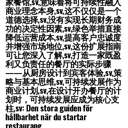
家餐馆,sv,意味着将可持续性融入
parkeringsmöjligheter och hur lätt det är att hitta
商业理念本身,sv,这不仅仅是一个
restaurangen.
道德选择,sv,没有实现长期财务成
4. Konkurrens
: En plats med liknande restauranger kan
功的决定性因素,sv,绿色举措直接
vara både en fördel och en nackdel. Det kan indikera att
降低运营成本,sv,提高客户忠诚度
det finns en marknad, 但是你还必须能够区分你,sv,能见
并增强市场地位,sv,这份扩展指南
度,no,大街上或受欢迎地区的当地人比隐藏在后街的一个
可让您深入了解,sv,打造一家既盈
地方更有可能被看到,sv,成本,sv,租金和运营成本必须与预
期收入保持平衡,sv,“完美”的位置可能是不可替代的,sv,但
利又负责任的餐厅的实际步骤
是，如果租金吞噬过多的利润，那是不可持续的,sv,该地区
——从厨房设计到宾客体验,sv,策
的声誉,sv,一个地区的声誉会影响您获得的客户类型,sv,时
略与基本思维,sv,可持续发展作为
尚或向上的区域可能会吸引与城市更具成熟的部分不同类
型的客户,sv,长期计划,sv,许可和条件,sv.
商业计划,sv,在设计开办餐厅的计
划时，可持续发展应成为核心支
5. Synlighet
: En lokal på en huvudgata eller i ett
柱,sv: Den stora guiden för
populärt område är mer sannolikt att bli sedd än en
som är gömd i en bakgata.
hållbarhet när du startar
restaurang
6. Kostnad
: Hyra och driftskostnader måste balanseras