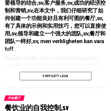
要领导的结合,sv,客户服务,sv,成功的经济控
5. Lagring
: Du behöver tillräckligt med utrymme för att
Etablera din leverantörsbas baserat på mer än bara pris.
制和营销,sv,在本文中，我们仔细研究了如
lagra livsmedel, 饮料和其他用品,sv,运动流,sv,员工应该有
何创建一个功能良好且有利可图的餐厅,sv,
• Praktiskt Tips: Kräv att dina leverantörer redovisar
足够的空间有效地从厨房到饭厅,sv,并让客人不拥挤而四处
varornas ursprung och certifieringar (t.ex. KRAV, MSC-
有了具体的示例和实用技巧，您可以直接使
走动,sv,适应性,sv,如果您期望您的餐厅增长,sv,可能明智的
märkt fisk). Välj leverantörer som erbjuder retursystem
是寻找一个易于自定义或扩展的房间,sv,每平方米的成
用,sv,领导和建立一个强大的团队,sv,餐厅和
för lådor,
pallar och emballage för att minska din egen
本,sv,重要的是要平衡规模要求与每平方米的成本以确保其
团队一样好,sv, men verkligheten kan vara
avfallsmängd
.
财务可持续,sv,建筑规则和代码,sv,确保房屋符合所有建筑
tuff.
法规和规则,sv,特别是在能力和安全方面,sv,测试布局,sv.
2. Köket: Kampen mot Matsvinnet – Praktiska
Framgång handlar inte bara om att servera god mat –
Metoder
6. Rörelseflöde
: Det bör finnas tillräckligt med utrymme
det krävs en kombination av ledarskap, kundservice,
för att personalen kan röra sig effektivt från kök till
ekonomisk kontroll och marknadsföring för att lyckas. I
Det är i köket som du hittar den mest omedelbara
matsal, och för gästerna att röra sig runt utan trängsel.
den här artikeln går vi igenom hur du kan skapa en
möjligheten till kostnadsreduktion. Cirka 20-30% av all
FORTSÄTT LÄSA
välfungerande och lönsam restaurang, med konkreta
mat som köps in på en restaurang kan gå till spillo.
7. Anpassningsbarhet
: Om du förväntar dig att din
exempel och praktiska tips som du kan använda direkt.
restaurang kommer att växa, kan det vara klokt att leta
Förebyggande Matsvinn – Inventering och Beställning
efter en lokal som är lätt att anpassa eller expandera.
Ledarskap och att bygga ett starkt team
开始餐厅
• Exempel på Systematik: Använd digitala
餐饮业的自我控制,sv
8. Kostnad per kvadratmeter
: Det är viktigt att balansera
En restaurang är bara så bra som sitt team.
Bra
inventeringsverktyg som automatiskt beräknar