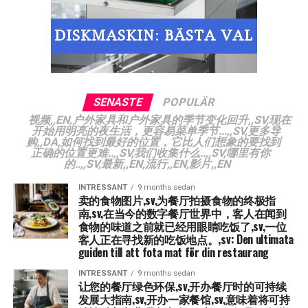
Ett annat sätt att förbättra lönsamheten är att se över
förvaras och håller rätt temperatur (
termometer
), 如何
8. Licenser och Tillstånd
: 申请和续签必要许可和许可的费
• Praktiskt Exempel: 重点关注经 MSC 认证的本地鱼类且
menyn. Har du rätter som säljer dåligt? Fundera på att
确保所有机器和表面都保持清洁，并且冰箱和冰柜的温度
用不应低估,sv,不可预见费用的缓冲区,sv,拥有可能发生的
未过度捕捞,sv,提供替代方案,sv,可持续海鲜，例如贻贝,sv,
ta bort dem och satsa mer på de rätter som har hög
始终在正确的范围内,sv,和任何,sv,食品运输,no,持有正确
不可预见的费用的财务缓冲始终是一件好事,sv,退出成
对海洋环境产生积极影响,sv,运营与服务,sv,节能程序,sv,日
efterfrågan och bra marginaler.
的标准,sv,拥有井功能良好的自我控制意味着您对业务的各
本,sv,如果事情不按计划进行,sv,或者如果您决定搬家,sv,愿
常生活和服务流程必须节能,sv,优化电力和热力,sv,• 分
个部分保持警惕,sv,您希望跟进规则,sv,保留例行程序并确
与打破租约有关,sv,重要的是要仔细评估与您的预算和预期
Effektiv drift – Gör jobbet enklare för alla
区,sv,将照明和通风划分为不同的区域,sv,确保员工在餐厅
保一切根据立法流动,sv,换句话说 - 在出现问题之前，您可
收入有关的所有这些费用,sv,经过深思熟虑的财务计划可以
未使用区域或安静时间关闭和关闭风扇,sv,• 冷室优化,sv,
以预防问题,sv,自我控制的另一个重要步骤是记录所有例程
SENASTE
POPULÄR
En välorganiserad restaurang fungerar smidigare, vilket
帮助您确定特定房间在您的餐厅是否可持续可持续,sv,祝您
检查冰箱门上的垫圈,sv,冷冻室很紧张,sv,实际例子,sv,密封
和检查,sv,这不仅是为了你自己,sv. Samt att eventuell
视频,,EN,户外家具和户外家具的季节变化回升,,SV,现在
leder till nöjdare personal och bättre service. Att
当地好运,sv.
开始用明亮的夜生活，更容易菜单季节...,,SV,更多导
件破损会导致压缩机工作强度加倍,sv,这大大增加了电力消
mattransport
håller rätt standard. Att ha en
购,,DA,如何找到最好的位置，它比人们想象的要找到
optimera arbetsflöden,
implementera smart teknik och
耗,sv,• 纪律,ms. Erbjud alternativa, hållbara skaldjur som
välfungerande egenkontroll innebär att du som
正确的位置更难..,,SV,我们收集什么..,,SV,哪里有你
9. Buffert för Oförutsedda Utgifter
: Det är alltid bra att
ha en tydlig arbetsfördelning kan spara både tid och
的..,,SV,最新,,EN,流行,,EN,影片,,EN
musslor, som har en positiv inverkan på havsmiljön.
ansvarig håller ett vakande öga över alla delar av
ha en finansiell buffert för oförutsedda utgifter som kan
pengar
.
verksamheten. Du ser till att följa upp regler, hålla
INTRESSANT
9 months sedan
uppstå.
4. Drift och Service: Energisnåla Rutiner
卖的食物图片,sv,为餐厅拍摄食物的终极指
rutiner och säkerställa att allt flyter på enligt
En restaurang i Stockholm hade alltid långa köer vid
南,sv,在当今的数字餐厅世界中，客人在闻到
lagstiftningen. Med andra ord – du förebygger problem
10. Exit-kostnader
: Om saker inte går som planerat, eller
kassan. De löste det genom att införa digitala
食物的味道之前就已经用眼睛吃饭了,sv,一位
Dagliga rutiner och serviceflödet måste vara
innan de hinner uppstå!
客人正在寻找新的吃饭地点。,sv: Den ultimata
om du bestämmer dig för att flytta, kan det finnas
bordsbeställningar via QR-koder, vilket minskade
energieffektivt.
guiden till att fota mat för din restaurang
kostnader associerade med att bryta hyresavtalet.
väntetiden och ökade antalet beställningar per bord.
Ett annat viktigt moment inom egenkontroll är att
Optimera El och Värme
Genom att ta bort onödiga moment och låta gästerna
INTRESSANT
9 months sedan
dokumentera alla rutiner och kontroller. Detta är inte
让您的餐厅绿色环保,sv,开办餐厅时的可持续
beställa själva kunde personalen fokusera mer på service
bara för din egen skull, 而且还向监督当局表明您正在控制
发展大指南,sv,开办一家餐馆,sv,意味着将可持
• Zonindelning: Dela upp belysning och ventilation i
och upplevelse.